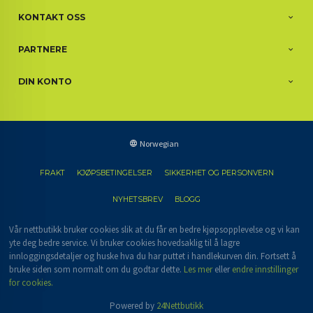
KONTAKT OSS
PARTNERE
DIN KONTO
Norwegian
FRAKT
KJØPSBETINGELSER
SIKKERHET OG PERSONVERN
NYHETSBREV
BLOGG
Vår nettbutikk bruker cookies slik at du får en bedre kjøpsopplevelse og vi kan
yte deg bedre service. Vi bruker cookies hovedsaklig til å lagre
innloggingsdetaljer og huske hva du har puttet i handlekurven din. Fortsett å
bruke siden som normalt om du godtar dette.
Les mer
eller
endre innstillinger
for cookies.
Powered by
24Nettbutikk