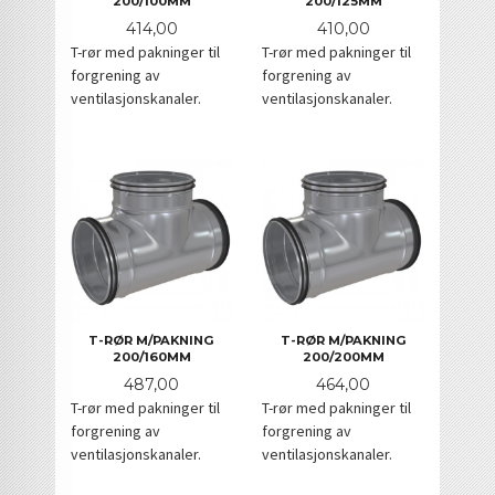
200/100MM
200/125MM
Pris
Pris
414,00
410,00
T-rør med pakninger til
T-rør med pakninger til
forgrening av
forgrening av
ventilasjonskanaler.
ventilasjonskanaler.
T-RØR M/PAKNING
T-RØR M/PAKNING
200/160MM
200/200MM
Pris
Pris
487,00
464,00
T-rør med pakninger til
T-rør med pakninger til
forgrening av
forgrening av
ventilasjonskanaler.
ventilasjonskanaler.