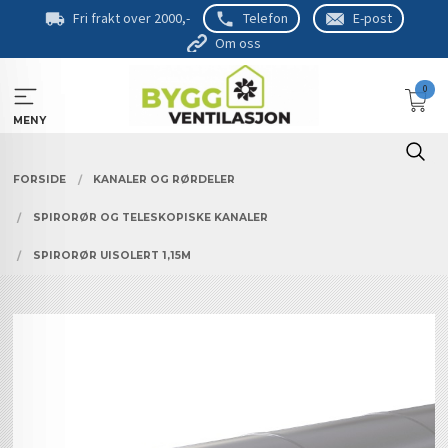
Gå
Fri frakt over 2000,-
Telefon
E-post
til
Om oss
innholdet
0
MENY
FORSIDE
KANALER OG RØRDELER
SPIRORØR OG TELESKOPISKE KANALER
SPIRORØR UISOLERT 1,15M