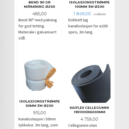
BEND 90 GR
ISOLASJONSSTRØMPE
M/PAKNING Ø200
100MM 3M Ø200
Pris
Tilbud
Rabatt
485,00
1 849,00
2 585,00
Bend 90° med pakning
Dobbelt lag
for god tetting.
kanalisolasjon for ø200
Materiale i galvanisert
spiro, 3m lang.
stål.
ISOLASJONSSTRØMPE
50MM 3M Ø200
KAIFLEX CELLEGUMMI
19X1000X6000MM
Pris
915,00
Pris
Kanalisolasjon i 50mm
4 759,00
tykkelse. 3m lang, som
Cellegummi uten