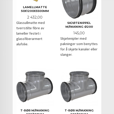
LAMELLMATTE
50X1200X5500MM
Pris
2 432,00
Glassullmatte med
SKJØTENIPPEL
M/PAKNING Ø200
tverrstilte fibre av
Pris
145,00
lameller festet i
Skjøtenipler med
glassfiberarmert
pakninger som benyttes
alufolie.
for å skjøte kanaler eller
slanger.
T-RØR M/PAKNING
T-RØR M/PAKNING