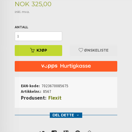
Pris
NOK
325,00
inkl. mva.
ANTALL
KJØP
ØNSKELISTE
EAN-kode:
7023670085675
Artikkelnr.:
8567
Produsent:
Flexit
DEL DETTE