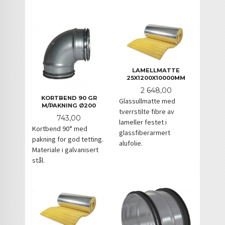
LAMELLMATTE
25X1200X10000MM
Pris
2 648,00
KORTBEND 90 GR
Glassullmatte med
M/PAKNING Ø200
tverrstilte fibre av
Pris
743,00
lameller festet i
Kortbend 90° med
glassfiberarmert
pakning for god tetting.
alufolie.
Materiale i galvanisert
stål.