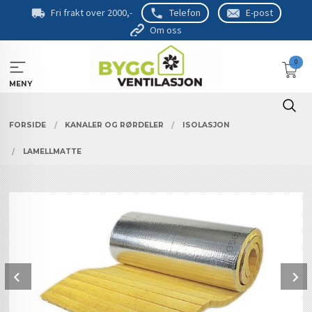
Gå
Fri frakt over 2000,-
Telefon
E-post
til
Om oss
innholdet
0
MENY
FORSIDE
KANALER OG RØRDELER
ISOLASJON
LAMELLMATTE
Prev