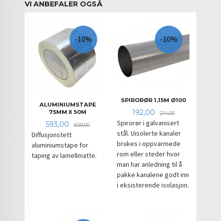
VI ANBEFALER OGSÅ
-10%
-10%
SPIRORØR 1,15M Ø100
ALUMINIUMSTAPE
Tilbud
Rabatt
192,00
75MM X 50M
214,00
Spirorør i galvanisert
Tilbud
Rabatt
593,00
659,00
stål. Uisolerte kanaler
Diffusjonstett
brukes i oppvarmede
aluminiumstape for
rom eller steder hvor
taping av lamellmatte.
man har anledning til å
pakke kanalene godt inn
i eksisterende isolasjon.