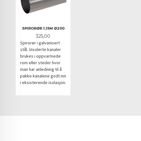
SPIRORØR 1,15M Ø200
Pris
325,00
Spirorør i galvanisert
stål. Uisolerte kanaler
brukes i oppvarmede
rom eller steder hvor
man har anledning til å
pakke kanalene godt inn
i eksisterende isolasjon.