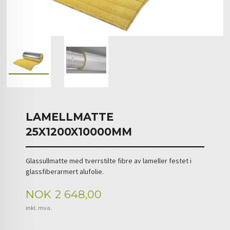
LAMELLMATTE
25X1200X10000MM
Glassullmatte med tverrstilte fibre av lameller festet i
glassfiberarmert alufolie.
Pris
NOK
2 648,00
inkl. mva.