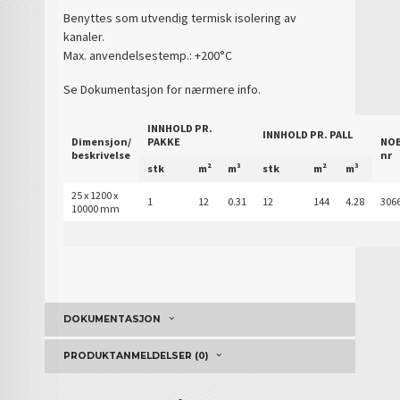
Benyttes som utvendig termisk isolering av
kanaler.
Max. anvendelsestemp.: +200°C
Se Dokumentasjon for nærmere info.
INNHOLD PR.
INNHOLD PR. PALL
Dimensjon/
PAKKE
NO
beskrivelse
nr
stk
m²
m³
stk
m²
m³
25 x 1200 x
1
12
0.31
12
144
4.28
306
10000 mm
DOKUMENTASJON
PRODUKTANMELDELSER (0)