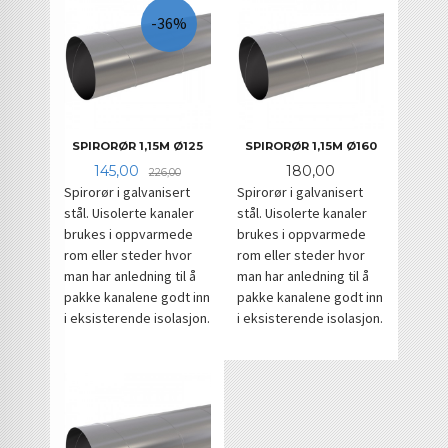
-36%
SPIRORØR 1,15M Ø125
SPIRORØR 1,15M Ø160
Tilbud
Rabatt
Pris
145,00
180,00
226,00
Spirorør i galvanisert
Spirorør i galvanisert
stål. Uisolerte kanaler
stål. Uisolerte kanaler
brukes i oppvarmede
brukes i oppvarmede
rom eller steder hvor
rom eller steder hvor
man har anledning til å
man har anledning til å
pakke kanalene godt inn
pakke kanalene godt inn
i eksisterende isolasjon.
i eksisterende isolasjon.