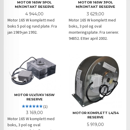
MOTOR 165W 5POL
MOTOR 165W 3POL
M/KONTAKT RESERVE
M/KONTAKT RESERVE
Pris
Pris
4 944,00
3 629,00
Motor 165 W komplett med
Motor 165 W komplett med
boks 5 pol og rund plate. Fra
boks, 3 pol og oval
jan 1989-jan 1992.
monteringsplate. Fra serienr.
94852. Etter april 2002.
MOTOR ULV/UKV 165W
RESERVE
(1)
Pris
3 169,00
MOTOR KOMPLETT L4/S4
RESERVE
Motor 165 W komplett med
Pris
5 919,00
boks, 3 pol og oval