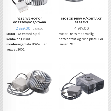
RESERVEMOTOR
MOTOR 165W M/KONTAKT
VGS250V/VGS/VG400
RESERVE
Tilbud
Rabatt
Pris
2 359,00
4 917,00
2 575,00
Motor 165 W med 5 pol
Motor 165 W med vanlig
kontakt og rund
nettkontakt og rund plate. Før
monteringsplate USV-X. Før
januar 1989.
august 2006.