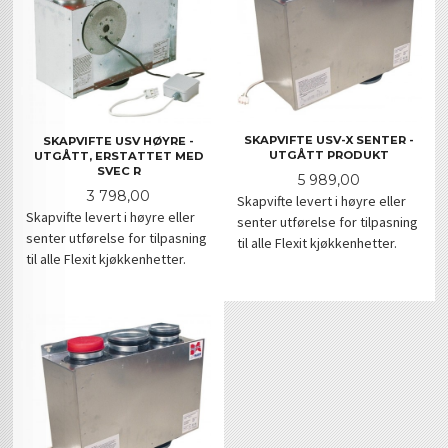
SKAPVIFTE USV-X SENTER -
SKAPVIFTE USV HØYRE -
UTGÅTT PRODUKT
UTGÅTT, ERSTATTET MED
SVEC R
Pris
5 989,00
Pris
3 798,00
Skapvifte levert i høyre eller
Skapvifte levert i høyre eller
senter utførelse for tilpasning
senter utførelse for tilpasning
til alle Flexit kjøkkenhetter.
til alle Flexit kjøkkenhetter.