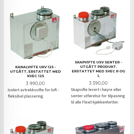
SKAPVIFTE USV SENTER -
UTGÅTT PRODUKT.
KANALVIFTE UKV 125 -
ERSTATTET MED SVEC R OG
UTGÅTT, ERSTATTET MED
L
KVEC 125
Pris
3 390,00
Pris
3 990,00
Skapvifte levert i høyre eller
Isolert avtrekksvifte for loft -
senter utførelse for tilpasning
fleksibel plassering.
til alle Flexit kjøkkenhetter.