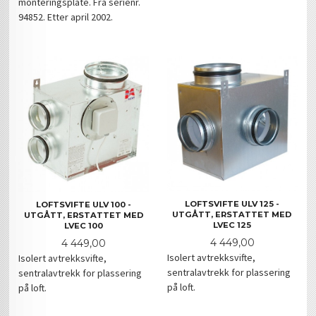
monteringsplate. Fra serienr.
94852. Etter april 2002.
LOFTSVIFTE ULV 125 -
LOFTSVIFTE ULV 100 -
UTGÅTT, ERSTATTET MED
UTGÅTT, ERSTATTET MED
LVEC 125
LVEC 100
Pris
Pris
4 449,00
4 449,00
Isolert avtrekksvifte,
Isolert avtrekksvifte,
sentralavtrekk for plassering
sentralavtrekk for plassering
på loft.
på loft.