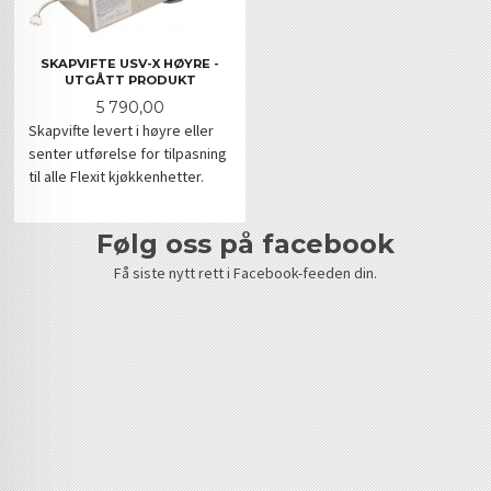
SKAPVIFTE USV-X HØYRE -
UTGÅTT PRODUKT
Pris
5 790,00
Skapvifte levert i høyre eller
senter utførelse for tilpasning
til alle Flexit kjøkkenhetter.
følg oss på facebook
Få siste nytt rett i Facebook-feeden din.