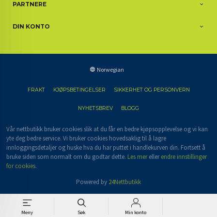
PARTNERE
DIN KONTO
Norwegian
FRAKT
KJØPSBETINGELSER
SIKKERHET OG PERSONVERN
NYHETSBREV
BLOGG
Vår nettbutikk bruker cookies slik at du får en bedre kjøpsopplevelse og vi kan
yte deg bedre service. Vi bruker cookies hovedsaklig til å lagre
innloggingsdetaljer og huske hva du har puttet i handlekurven din. Fortsett å
bruke siden som normalt om du godtar dette.
Les mer
eller
endre innstillinger
for cookies.
Powered by
24Nettbutikk
Meny
Søk
Min konto