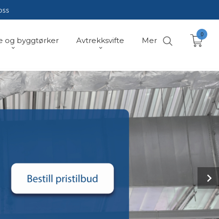
oss
0
e og byggtørker
Avtrekksvifte
Mer