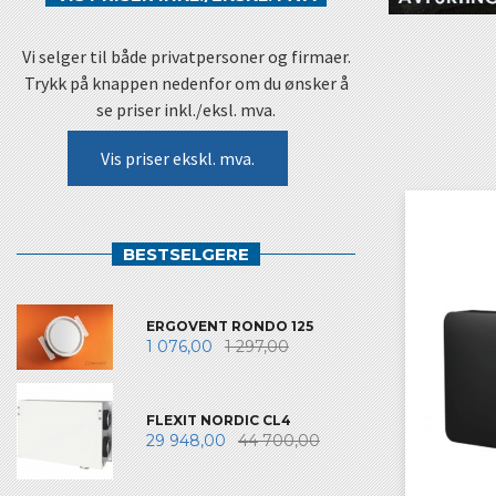
Vi selger til både privatpersoner og firmaer.
Trykk på knappen nedenfor om du ønsker å
se priser inkl./eksl. mva.
Vis priser ekskl. mva.
BESTSELGERE
ERGOVENT RONDO 125
1 076,00
1 297,00
FLEXIT NORDIC CL4
29 948,00
44 700,00