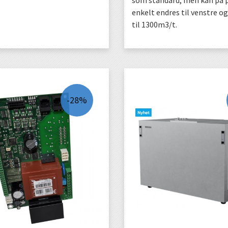
som standard, men kan på 
enkelt endres til venstre o
til 1300m3/t.
KJØP
LES MER
-28%