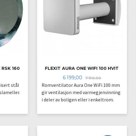
 RSK 160
FLEXIT AURA ONE WIFI 100 HVIT
Rabatt
Tilbud
Rabatt
6 199,00
7 190,00
isert stål
Romventilator Aura One WiFi 100 mm
lameller.
gir ventilasjon med varmegjenvinning
i deler av boligen eller i enkeltrom.
KJØP