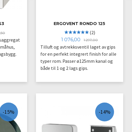
S3
ERGOVENT RONDO 125
Rabatt
(2)
,50
Tilbud
Rabatt
nsaggregat
1 076,00
1 297,00
 småhus,
Tilluft og avtrekksventil laget av gips
ngsbygg.
for en perfekt integrert finish for alle
typer rom. Passer ø125mm kanal og
både til 1 og 2 lags gips.
KJØP
-15%
-14%