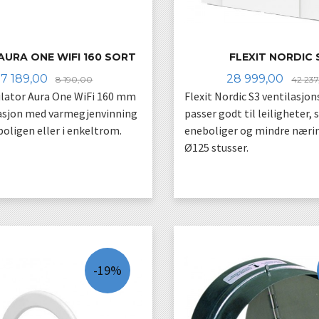
 AURA ONE WIFI 160 SORT
FLEXIT NORDIC 
Tilbud
Rabatt
Tilbud
7 189,00
28 999,00
8 190,00
42 237
lator Aura One WiFi 160 mm
Flexit Nordic S3 ventilasjo
lasjon med varmegjenvinning
passer godt til leiligheter,
 boligen eller i enkeltrom.
eneboliger og mindre næri
Ø125 stusser.
KJØP
LES MER
-19%