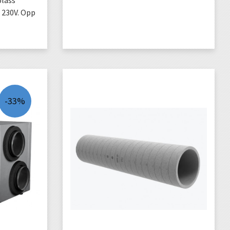
plass
g 230V. Opp
KJØP
-33%