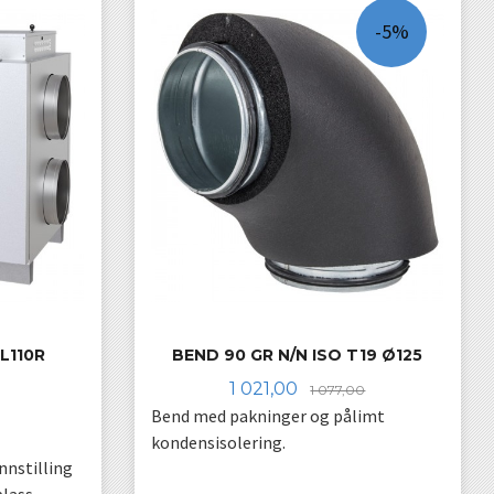
-5%
L110R
BEND 90 GR N/N ISO T19 Ø125
Tilbud
Rabatt
1 021,00
1 077,00
Bend med pakninger og pålimt
kondensisolering.
nnstilling