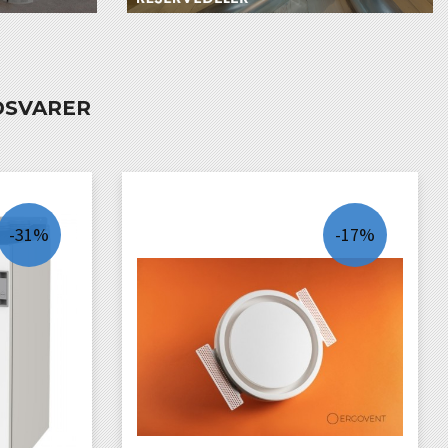
DSVARER
-31%
-17%