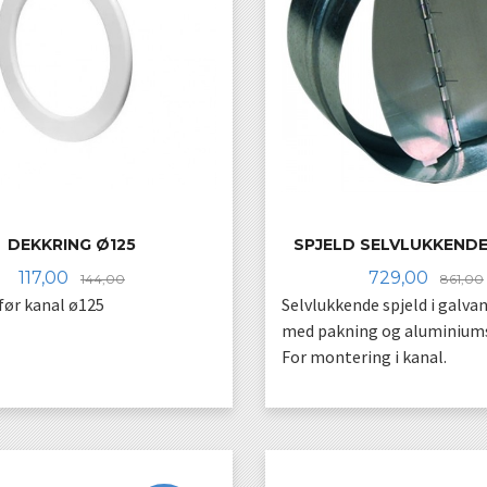
DEKKRING Ø125
SPJELD SELVLUKKENDE
Tilbud
Rabatt
Tilbud
117,00
729,00
144,00
861,00
før kanal ø125
Selvlukkende spjeld i galvan
med pakning og aluminiums
For montering i kanal.
KJØP
KJØP