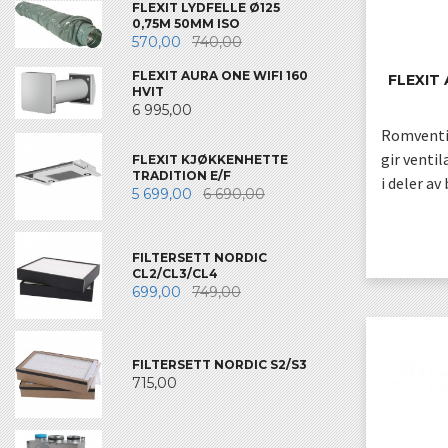
FLEXIT LYDFELLE Ø125
0,75M 50MM ISO
570,00
740,00
FLEXIT AURA ONE WIFI 160
FLEXIT
HVIT
6 995,00
Romventi
gir venti
FLEXIT KJØKKENHETTE
TRADITION E/F
i deler av
5 699,00
6 690,00
FILTERSETT NORDIC
CL2/CL3/CL4
699,00
749,00
FILTERSETT NORDIC S2/S3
715,00