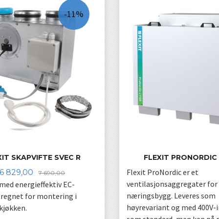
-11%
XIT SKAPVIFTE SVEC R
FLEXIT PRONORDIC 
Tilbud
Rabatt
Flexit ProNordic er et
6 829,00
7 690,00
ventilasjonsaggregater for
 med energieffektiv EC-
næringsbygg. Leveres som
regnet for montering i
høyrevariant og med 400V-i
kjøkken.