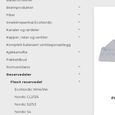
Baderomsvifter
Brannprodukter
Filter
Inneklimasentral EcoNordic
Kanaler og rørdeler
Kapper, rister og ventiler
Komplett balansert ventilasjonsanlegg
Kjøkkenvifte
Pakketilbud
Romventilator
Reservedeler
Flexit reservedel
EcoNordic WH4/W4
Nordic CL2/3/4
F
Nordic S2/S3
Nordic S4