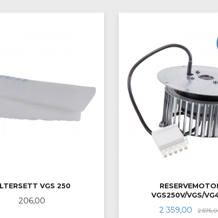
ILTERSETT VGS 250
RESERVEMOTO
VGS250V/VGS/VG
Pris
206,00
Tilbud
2 359,00
2 575,