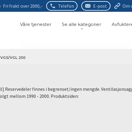
Fri frakt over 2000,-
Telefon
E-post
Om 
Våre tjenester
Se alle kategorier
Avfukter
 VGS/VGL 250
l] Reservedeler finnes i begrenset/ingen mengde. Ventilasjonsag
olgt mellom 1990 - 2000. Produktsiden: