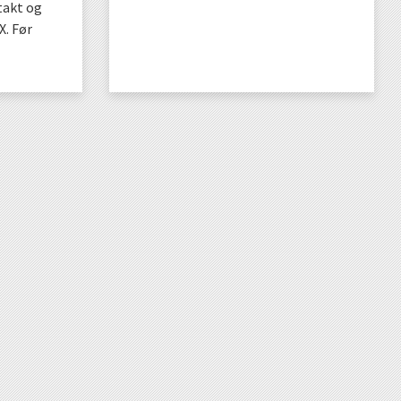
takt og
. Før
KJØP