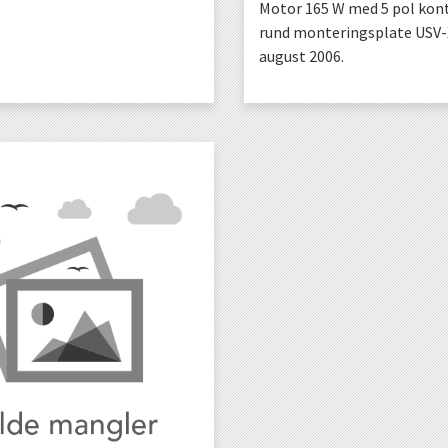
Motor 165 W med 5 pol kon
rund monteringsplate USV-X
august 2006.
KJØP
KJØP