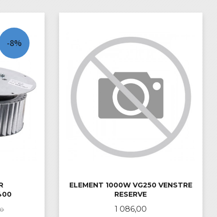
-8%
R
ELEMENT 1000W VG250 VENSTRE
400
RESERVE
Rabatt
Pris
1 086,00
00