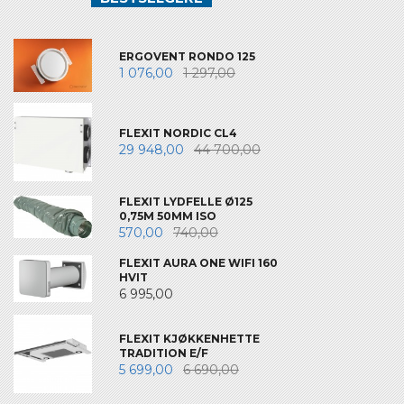
ERGOVENT RONDO 125
1 076,00
1 297,00
FLEXIT NORDIC CL4
29 948,00
44 700,00
FLEXIT LYDFELLE Ø125
0,75M 50MM ISO
570,00
740,00
FLEXIT AURA ONE WIFI 160
HVIT
6 995,00
FLEXIT KJØKKENHETTE
TRADITION E/F
5 699,00
6 690,00