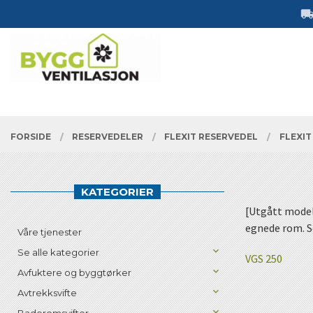
Gå
Lukk
til
innholdet
PRODUKTER
FORSIDE
RESERVEDELER
FLEXIT RESERVEDEL
FLEXIT
KATEGORIER
[Utgått model
egnede rom. S
Våre tjenester
Se alle kategorier
VGS 250
Avfuktere og byggtørker
Avtrekksvifte