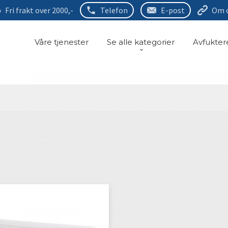
Fri frakt over 2000,-
Telefon
E-post
Om 
Våre tjenester
Se alle kategorier
Avfukter