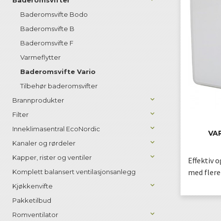
Baderomsvifter
Baderomsvifte Bodo
Baderomsvifte B
Baderomsvifte F
Varmeflytter
Baderomsvifte Vario
Tilbehør baderomsvifter
Brannprodukter
Filter
Inneklimasentral EcoNordic
VA
Kanaler og rørdeler
Kapper, rister og ventiler
Effektiv 
med flere
Komplett balansert ventilasjonsanlegg
Kjøkkenvifte
Pakketilbud
Romventilator