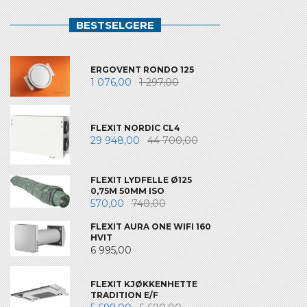
BESTSELGERE
ERGOVENT RONDO 125
1 076,00
1 297,00
FLEXIT NORDIC CL4
29 948,00
44 700,00
FLEXIT LYDFELLE Ø125
0,75M 50MM ISO
570,00
740,00
FLEXIT AURA ONE WIFI 160
HVIT
6 995,00
FLEXIT KJØKKENHETTE
TRADITION E/F