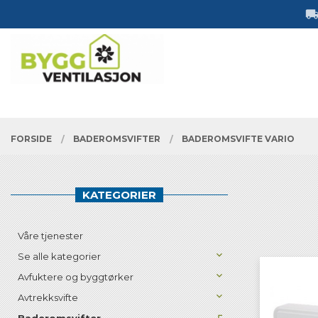
Gå
Lukk
til
innholdet
PRODUKTER
FORSIDE
BADEROMSVIFTER
BADEROMSVIFTE VARIO
KATEGORIER
Våre tjenester
Se alle kategorier
Avfuktere og byggtørker
Avtrekksvifte