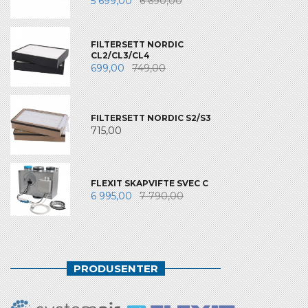
5 699,00
6 690,00
FILTERSETT NORDIC
CL2/CL3/CL4
699,00
749,00
FILTERSETT NORDIC S2/S3
715,00
FLEXIT SKAPVIFTE SVEC C
6 995,00
7 790,00
PRODUSENTER