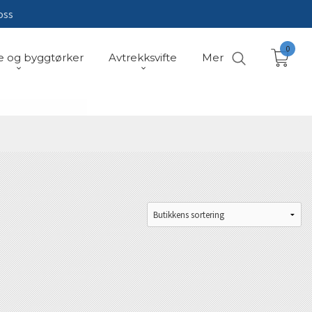
oss
0
e og byggtørker
Avtrekksvifte
Mer