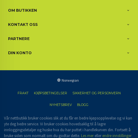
OM BUTIKKEN
KONTAKT OSS
PARTNERE
DIN KONTO
Norwegian
FRAKT
KJØPSBETINGELSER
SIKKERHET OG PERSONVERN
NYHETSBREV
BLOGG
Vår nettbutikk bruker cookies slik at du får en bedre kjøpsopplevelse og vi kan
yte deg bedre service. Vi bruker cookies hovedsaklig til å lagre
innloggingsdetaljer og huske hva du har puttet i handlekurven din. Fortsett å
bruke siden som normalt om du godtar dette.
Les mer
eller
endre innstillinger