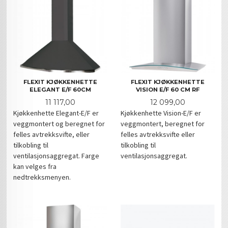
FLEXIT KJØKKENHETTE
FLEXIT KJØKKENHETTE
ELEGANT E/F 60CM
VISION E/F 60 CM RF
Pris
Pris
11 117,00
12 099,00
Kjøkkenhette Elegant-E/F er
Kjøkkenhette Vision-E/F er
veggmontert og beregnet for
veggmontert, beregnet for
felles avtrekksvifte, eller
felles avtrekksvifte eller
tilkobling til
tilkobling til
ventilasjonsaggregat. Farge
ventilasjonsaggregat.
kan velges fra
nedtrekksmenyen.