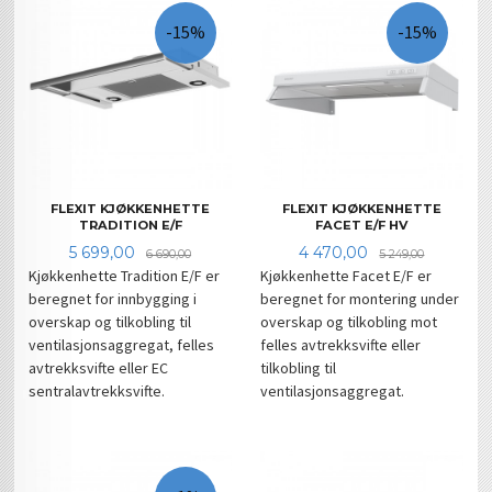
-15%
-15%
FLEXIT KJØKKENHETTE
FLEXIT KJØKKENHETTE
TRADITION E/F
FACET E/F HV
Tilbud
Rabatt
Tilbud
Rabatt
5 699,00
4 470,00
6 690,00
5 249,00
Kjøkkenhette Tradition E/F er
Kjøkkenhette Facet E/F er
beregnet for innbygging i
beregnet for montering under
overskap og tilkobling til
overskap og tilkobling mot
ventilasjonsaggregat, felles
felles avtrekksvifte eller
avtrekksvifte eller EC
tilkobling til
sentralavtrekksvifte.
ventilasjonsaggregat.