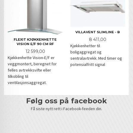
VILLAVENT SLIMLINE - B
Pris
8 411,00
FLEXIT KJØKKENHETTE
VISION E/F 90 CM RF
Kjøkkenhetter til
Pris
12 599,00
boligaggregat og
Kjøkkenhette Vision-E/F er
sentralavtrekk. Med timer og
veggmontert, beregnet for
potensialfritt signal
felles avtrekksvifte eller
tilkobling til
ventilasjonsaggregat.
følg oss på facebook
Få siste nytt rett i Facebook-feeden din.