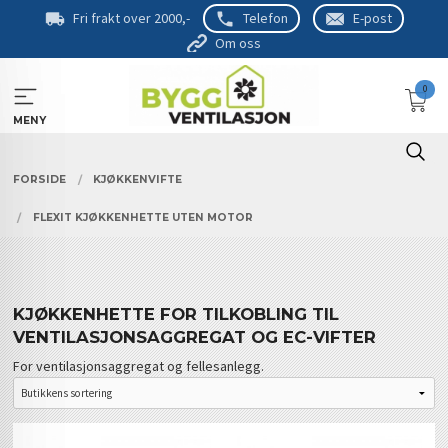
Gå
Fri frakt over 2000,-
Telefon
E-post
til
Om oss
innholdet
0
MENY
FORSIDE
KJØKKENVIFTE
FLEXIT KJØKKENHETTE UTEN MOTOR
KJØKKENHETTE FOR TILKOBLING TIL
VENTILASJONSAGGREGAT OG EC-VIFTER
For ventilasjonsaggregat og fellesanlegg.