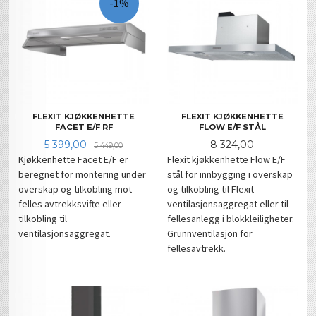
-1%
FLEXIT KJØKKENHETTE
FLEXIT KJØKKENHETTE
FACET E/F RF
FLOW E/F STÅL
Tilbud
Rabatt
Pris
5 399,00
8 324,00
5 449,00
Kjøkkenhette Facet E/F er
Flexit kjøkkenhette Flow E/F
beregnet for montering under
stål for innbygging i overskap
overskap og tilkobling mot
og tilkobling til Flexit
felles avtrekksvifte eller
ventilasjonsaggregat eller til
tilkobling til
fellesanlegg i blokkleiligheter.
ventilasjonsaggregat.
Grunnventilasjon for
fellesavtrekk.