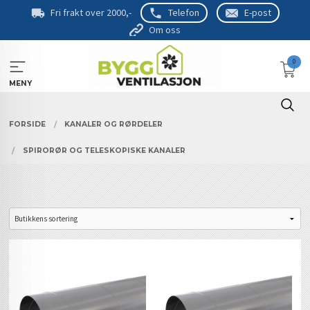
Gå
Fri frakt over 2000,-
Telefon
E-post
til
Om oss
innholdet
0
MENY
FORSIDE
KANALER OG RØRDELER
SPIRORØR OG TELESKOPISKE KANALER