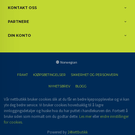
KONTAKT OSS
PARTNERE
DIN KONTO
Norwegian
FRAKT
KJØPSBETINGELSER
SIKKERHET OG PERSONVERN
NYHETSBREV
BLOGG
Vår nettbutikk bruker cookies slik at du får en bedre kjøpsopplevelse og vi kan
yte deg bedre service. Vi bruker cookies hovedsaklig til å lagre
innloggingsdetaljer og huske hva du har puttet i handlekurven din. Fortsett å
bruke siden som normalt om du godtar dette.
Les mer
eller
endre innstillinger
for cookies.
Powered by
24Nettbutikk