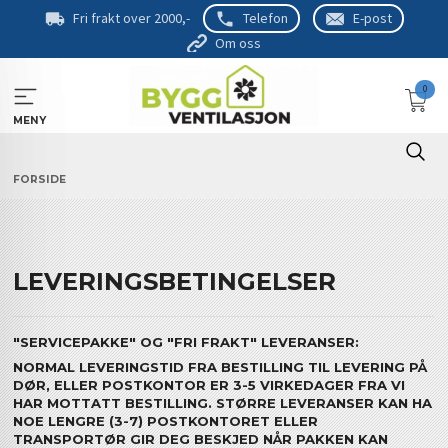
Gå
Fri frakt over 2000,-
Telefon
E-post
til
Om oss
innholdet
0
MENY
FORSIDE
LEVERINGSBETINGELSER
"SERVICEPAKKE" OG "FRI FRAKT" LEVERANSER:
NORMAL LEVERINGSTID FRA BESTILLING TIL LEVERING PÅ
DØR, ELLER POSTKONTOR ER 3-5 VIRKEDAGER FRA VI
HAR MOTTATT BESTILLING. STØRRE LEVERANSER KAN HA
NOE LENGRE (3-7) POSTKONTORET ELLER
TRANSPORTØR GIR DEG BESKJED NÅR PAKKEN KAN