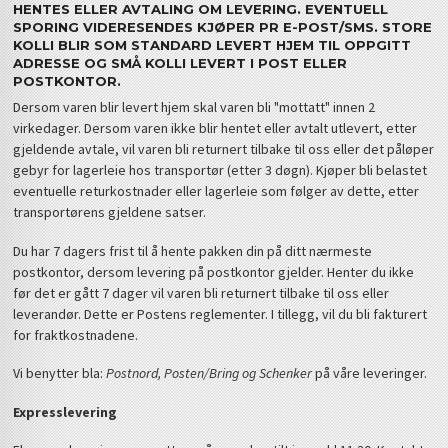
HENTES ELLER AVTALING OM LEVERING. EVENTUELL
SPORING VIDERESENDES KJØPER PR E-POST/SMS. STORE
KOLLI BLIR SOM STANDARD LEVERT HJEM TIL OPPGITT
ADRESSE OG SMÅ KOLLI LEVERT I POST ELLER
POSTKONTOR.
Dersom varen blir levert hjem skal varen bli "mottatt" innen 2
virkedager. Dersom varen ikke blir hentet eller avtalt utlevert, etter
gjeldende avtale, vil varen bli returnert tilbake til oss eller det påløper
gebyr for lagerleie hos transportør (etter 3 døgn). Kjøper bli belastet
eventuelle returkostnader eller lagerleie som følger av dette, etter
transportørens gjeldene satser.
Du har 7 dagers frist til å hente pakken din på ditt nærmeste
postkontor, dersom levering på postkontor gjelder. Henter du ikke
før det er gått 7 dager vil varen bli returnert tilbake til oss eller
leverandør. Dette er Postens reglementer. I tillegg, vil du bli fakturert
for fraktkostnadene.
Vi benytter bla:
Postnord, Posten/Bring og Schenker
på våre leveringer.
Expresslevering