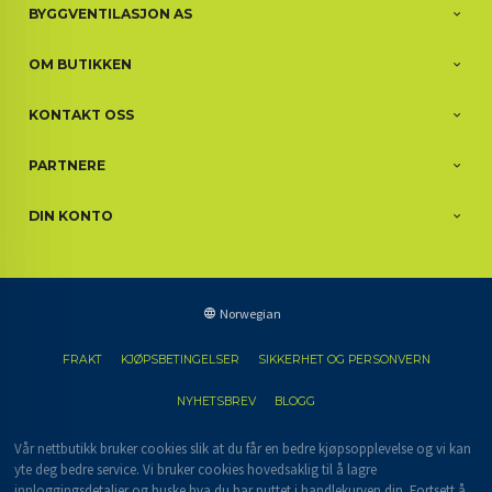
BYGGVENTILASJON AS
OM BUTIKKEN
KONTAKT OSS
PARTNERE
DIN KONTO
Norwegian
FRAKT
KJØPSBETINGELSER
SIKKERHET OG PERSONVERN
NYHETSBREV
BLOGG
Vår nettbutikk bruker cookies slik at du får en bedre kjøpsopplevelse og vi kan
yte deg bedre service. Vi bruker cookies hovedsaklig til å lagre
innloggingsdetaljer og huske hva du har puttet i handlekurven din. Fortsett å