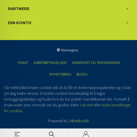
PARTNERE
DIN KONTO
Norwegian
FRAKT
KJØPSBETINGELSER
SIKKERHET OG PERSONVERN
NYHETSBREV
BLOGG
Vår nettbutikk bruker cookies slik at du får en bedre kjøpsopplevelse og vi kan
yte deg bedre service. Vi bruker cookies hovedsaklig til å lagre
innloggingsdetaljer og huske hva du har puttet i handlekurven din. Fortsett å
bruke siden som normalt om du godtar dette.
Les mer
eller
endre innstillinger
for cookies.
Powered by
24Nettbutikk