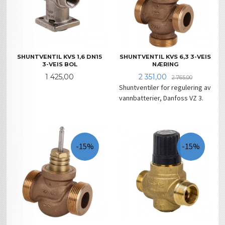
SHUNTVENTIL KVS 1,6 DN15
SHUNTVENTIL KVS 6,3 3-VEIS
3-VEIS BOL
NÆRING
Pris
Tilbud
Rabatt
1 425,00
2 351,00
2 765,00
Shuntventiler for regulering av
vannbatterier, Danfoss VZ 3.
-15%
-15%