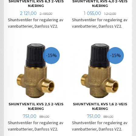
SHUNTVENTIL KVS 6,3 2-VEIS
SHUNTVENTIL KVS 4,0 2-VEIS
NÆRING
NÆRING
Tilbud
Rabatt
Tilbud
Rabatt
2 121,00
1 055,00
2 495,00
1 242,00
Shuntventiler for regulering av
Shuntventiler for regulering av
vannbatterier, Danfoss VZ2.
vannbatterier, Danfoss VZ2.
-15%
-15%
SHUNTVENTIL KVS 2,5 2-VEIS
SHUNTVENTIL KVS 1,6 2-VEIS
NÆRING
NÆRING
Tilbud
Rabatt
Tilbud
Rabatt
751,00
751,00
884,00
884,00
Shuntventiler for regulering av
Shuntventiler for regulering av
vannbatterier, Danfoss VZ2.
vannbatterier, Danfoss VZ2.