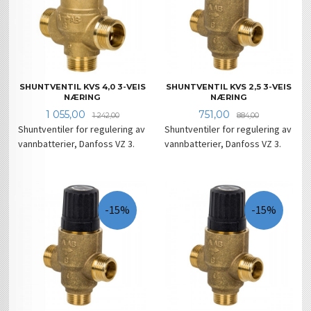
SHUNTVENTIL KVS 4,0 3-VEIS
SHUNTVENTIL KVS 2,5 3-VEIS
NÆRING
NÆRING
Tilbud
Rabatt
Tilbud
Rabatt
1 055,00
751,00
1 242,00
884,00
Shuntventiler for regulering av
Shuntventiler for regulering av
vannbatterier, Danfoss VZ 3.
vannbatterier, Danfoss VZ 3.
-15%
-15%