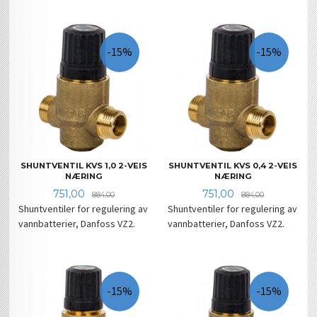
-15%
-15%
SHUNTVENTIL KVS 1,0 2-VEIS
SHUNTVENTIL KVS 0,4 2-VEIS
NÆRING
NÆRING
Tilbud
Rabatt
Tilbud
Rabatt
751,00
751,00
884,00
884,00
Shuntventiler for regulering av
Shuntventiler for regulering av
vannbatterier, Danfoss VZ2.
vannbatterier, Danfoss VZ2.
-15%
-15%