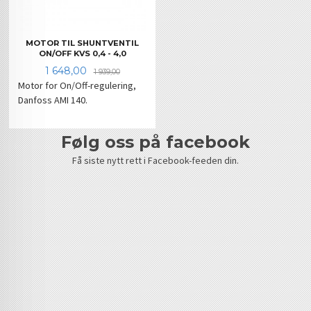
MOTOR TIL SHUNTVENTIL
ON/OFF KVS 0,4 - 4,0
Tilbud
Rabatt
1 648,00
1 939,00
Motor for On/Off-regulering,
Danfoss AMI 140.
følg oss på facebook
Få siste nytt rett i Facebook-feeden din.