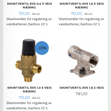
SHUNTVENTIL KVS 0,4 3-VEIS
SHUNTVENTIL KVS 1,6 3-VEIS
NÆRING
NÆRING
Tilbud
Rabatt
Tilbud
Rabatt
751,00
751,00
884,00
884,00
Shuntventiler for regulering av
Shuntventiler for regulering av
vannbatterier, Danfoss VZ 3.
vannbatterier, Danfoss VZ 3.
-15%
SHUNTVENTIL KVS 1,0 3-VEIS
SHUNTVENTIL KVS 1,6 2-VEIS
NÆRING
Pris
781,00
Tilbud
Rabatt
751,00
884,00
Shuntventiler for regulering av
vannbatterier, Danfoss VZ 3.