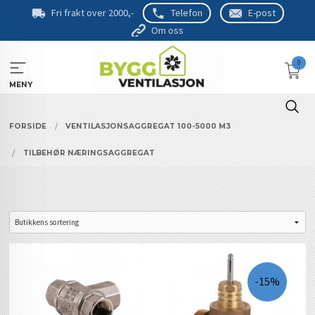
Gå
Fri frakt over 2000,-
Telefon
E-post
til
Om oss
innholdet
0
MENY
FORSIDE
VENTILASJONSAGGREGAT 100-5000 M3
TILBEHØR NÆRINGSAGGREGAT
-15%