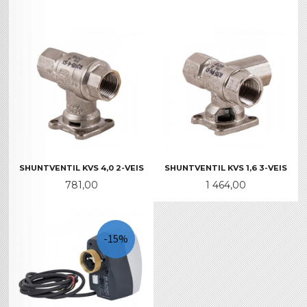
SHUNTVENTIL KVS 4,0 2-VEIS
SHUNTVENTIL KVS 1,6 3-VEIS
Pris
Pris
781,00
1 464,00
-15%