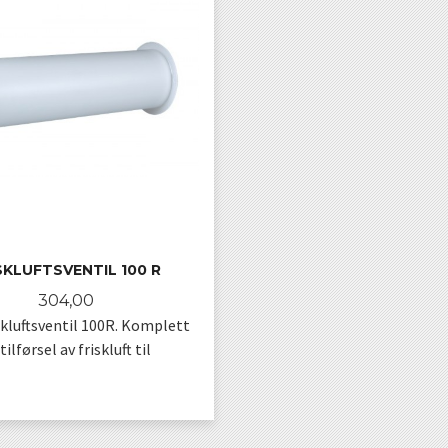
SKLUFTSVENTIL 100 R
Pris
304,00
iskluftsventil 100R. Komplett
tilførsel av friskluft til
KJØP