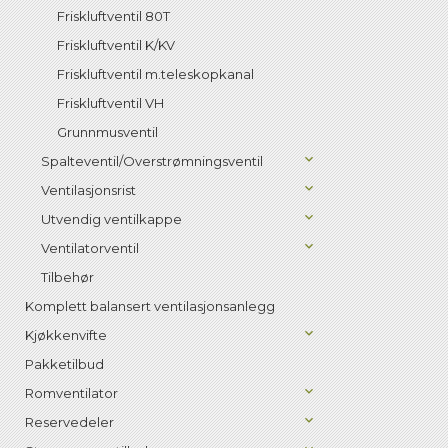
Friskluftventil 80T
Friskluftventil K/KV
Friskluftventil m.teleskopkanal
Friskluftventil VH
Grunnmusventil
Spalteventil/Overstrømningsventil
Ventilasjonsrist
Utvendig ventilkappe
Ventilatorventil
Tilbehør
Komplett balansert ventilasjonsanlegg
Kjøkkenvifte
Pakketilbud
Romventilator
Reservedeler