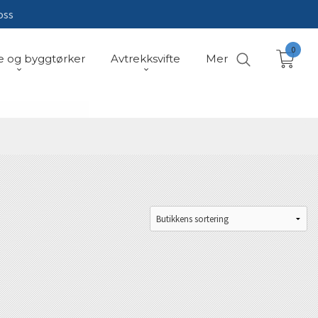
oss
0
e og byggtørker
Avtrekksvifte
Mer