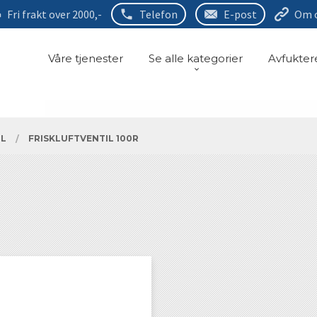
Fri frakt over 2000,-
Telefon
E-post
Om 
Våre tjenester
Se alle kategorier
Avfukter
IL
FRISKLUFTVENTIL 100R