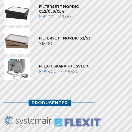
FILTERSETT NORDIC
CL2/CL3/CL4
699,00
749,00
FILTERSETT NORDIC S2/S3
715,00
FLEXIT SKAPVIFTE SVEC C
6 995,00
7 790,00
PRODUSENTER