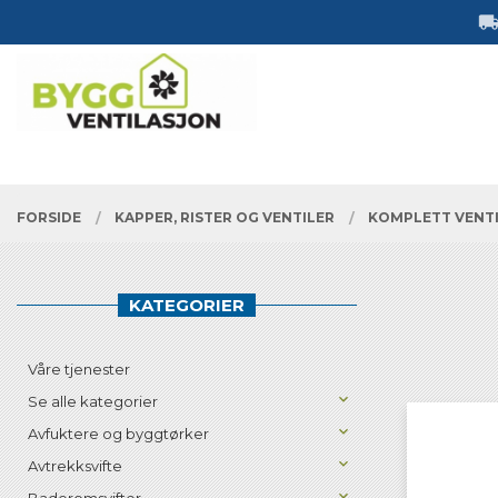
Gå
Lukk
til
innholdet
PRODUKTER
FORSIDE
KAPPER, RISTER OG VENTILER
KOMPLETT VENT
KATEGORIER
Våre tjenester
Se alle kategorier
Avfuktere og byggtørker
Avtrekksvifte