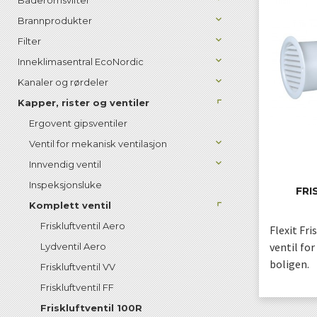
Baderomsvifter
Brannprodukter
Filter
Inneklimasentral EcoNordic
Kanaler og rørdeler
Kapper, rister og ventiler
Ergovent gipsventiler
Ventil for mekanisk ventilasjon
Innvendig ventil
Inspeksjonsluke
FRI
Komplett ventil
Friskluftventil Aero
Flexit Fr
ventil for 
Lydventil Aero
boligen.
Friskluftventil VV
Friskluftventil FF
Friskluftventil 100R