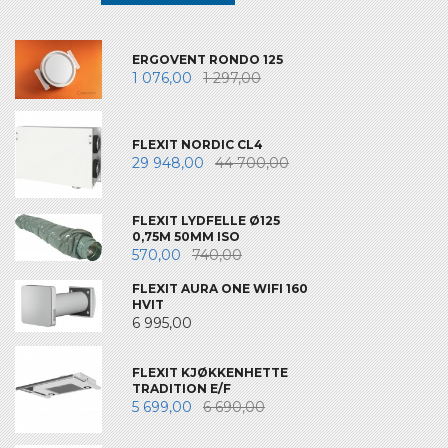
ERGOVENT RONDO 125
1 076,00
1 297,00
FLEXIT NORDIC CL4
29 948,00
44 700,00
FLEXIT LYDFELLE Ø125
0,75M 50MM ISO
570,00
740,00
FLEXIT AURA ONE WIFI 160
HVIT
6 995,00
FLEXIT KJØKKENHETTE
TRADITION E/F
5 699,00
6 690,00