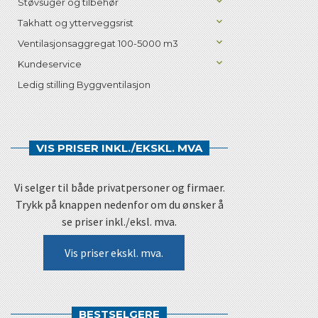
Støvsuger og tilbehør
Takhatt og ytterveggsrist
Ventilasjonsaggregat 100-5000 m3
Kundeservice
Ledig stilling Byggventilasjon
VIS PRISER INKL./EKSKL. MVA
Vi selger til både privatpersoner og firmaer.
Trykk på knappen nedenfor om du ønsker å
se priser inkl./eksl. mva.
Vis priser ekskl. mva.
BESTSELGERE