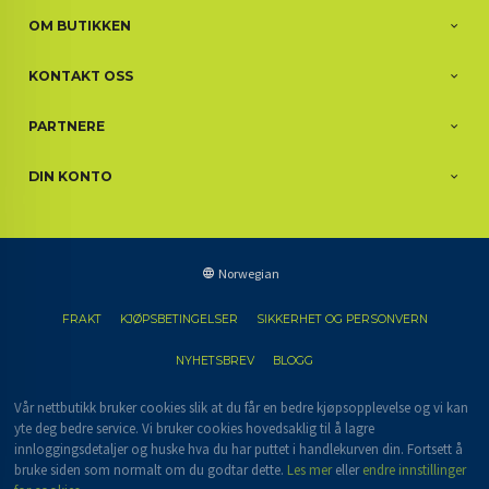
OM BUTIKKEN
KONTAKT OSS
PARTNERE
DIN KONTO
Norwegian
FRAKT
KJØPSBETINGELSER
SIKKERHET OG PERSONVERN
NYHETSBREV
BLOGG
Vår nettbutikk bruker cookies slik at du får en bedre kjøpsopplevelse og vi kan
yte deg bedre service. Vi bruker cookies hovedsaklig til å lagre
innloggingsdetaljer og huske hva du har puttet i handlekurven din. Fortsett å
bruke siden som normalt om du godtar dette.
Les mer
eller
endre innstillinger