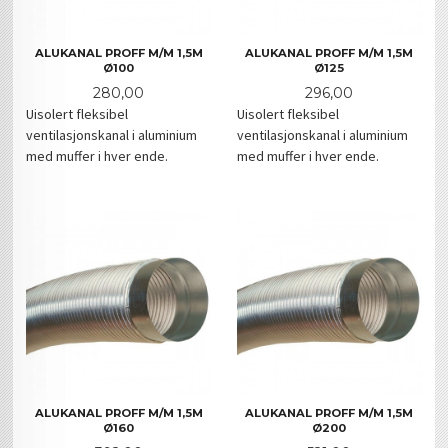
ALUKANAL PROFF M/M 1,5M
ALUKANAL PROFF M/M 1,5M
Ø100
Ø125
Pris
Pris
280,00
296,00
Uisolert fleksibel
Uisolert fleksibel
ventilasjonskanal i aluminium
ventilasjonskanal i aluminium
med muffer i hver ende.
med muffer i hver ende.
ALUKANAL PROFF M/M 1,5M
ALUKANAL PROFF M/M 1,5M
Ø160
Ø200