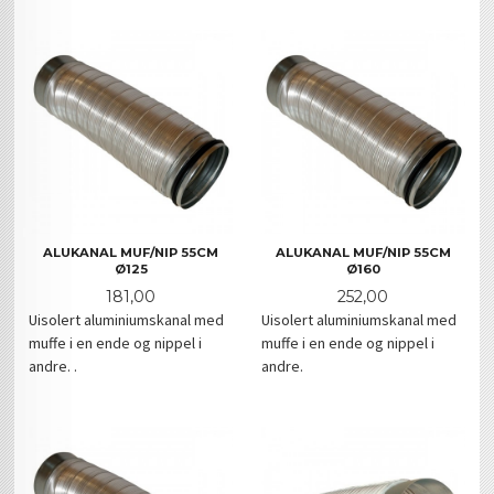
ALUKANAL MUF/NIP 55CM
ALUKANAL MUF/NIP 55CM
Ø125
Ø160
Pris
Pris
181,00
252,00
Uisolert aluminiumskanal med
Uisolert aluminiumskanal med
muffe i en ende og nippel i
muffe i en ende og nippel i
andre. .
andre.