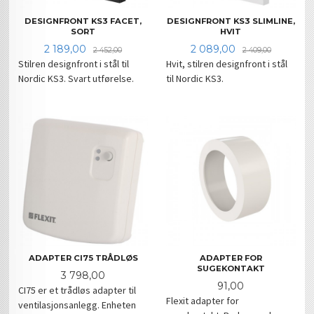
DESIGNFRONT KS3 FACET,
DESIGNFRONT KS3 SLIMLINE,
SORT
HVIT
Tilbud
Rabatt
Tilbud
Rabatt
2 189,00
2 089,00
2 452,00
2 409,00
Stilren designfront i stål til
Hvit, stilren designfront i stål
Nordic KS3. Svart utførelse.
til Nordic KS3.
ADAPTER CI75 TRÅDLØS
ADAPTER FOR
SUGEKONTAKT
Pris
3 798,00
Pris
91,00
CI75 er et trådløs adapter til
Flexit adapter for
ventilasjonsanlegg. Enheten