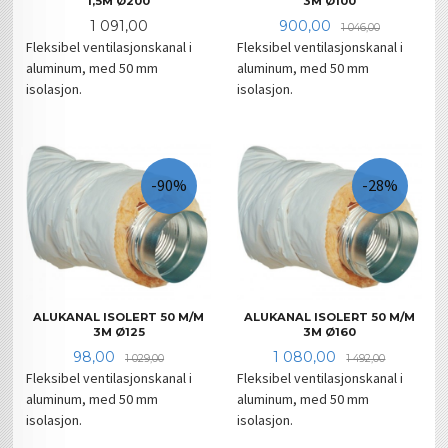
1,5M Ø200
3M Ø100
Pris
Tilbud
Rabatt
1 091,00
900,00
1 046,00
Fleksibel ventilasjonskanal i
Fleksibel ventilasjonskanal i
aluminum, med 50 mm
aluminum, med 50 mm
isolasjon.
isolasjon.
-90%
-28%
ALUKANAL ISOLERT 50 M/M
ALUKANAL ISOLERT 50 M/M
3M Ø125
3M Ø160
Tilbud
Rabatt
Tilbud
Rabatt
98,00
1 080,00
1 029,00
1 492,00
Fleksibel ventilasjonskanal i
Fleksibel ventilasjonskanal i
aluminum, med 50 mm
aluminum, med 50 mm
isolasjon.
isolasjon.