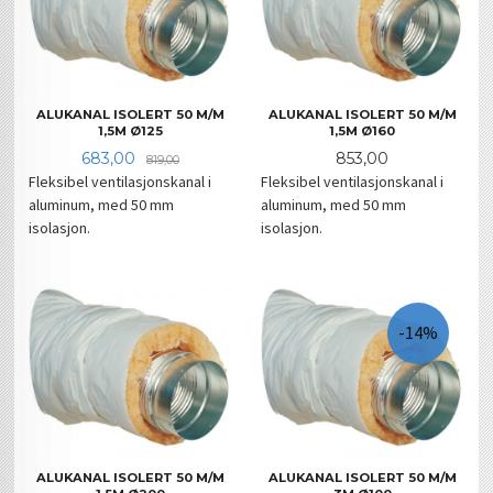
ALUKANAL ISOLERT 50 M/M
ALUKANAL ISOLERT 50 M/M
1,5M Ø125
1,5M Ø160
Tilbud
Rabatt
Pris
683,00
853,00
819,00
Fleksibel ventilasjonskanal i
Fleksibel ventilasjonskanal i
aluminum, med 50 mm
aluminum, med 50 mm
isolasjon.
isolasjon.
-14%
ALUKANAL ISOLERT 50 M/M
ALUKANAL ISOLERT 50 M/M