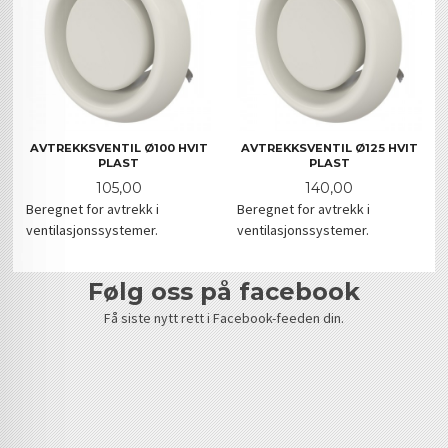
AVTREKKSVENTIL Ø100 HVIT
AVTREKKSVENTIL Ø125 HVIT
PLAST
PLAST
Pris
Pris
105,00
140,00
Beregnet for avtrekk i
Beregnet for avtrekk i
ventilasjonssystemer.
ventilasjonssystemer.
følg oss på facebook
Få siste nytt rett i Facebook-feeden din.