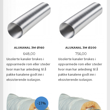
ALUKANAL 3M Ø160
ALUKANAL 3M Ø200
Pris
Pris
648,00
756,00
Uisolerte kanaler brukes i
Uisolerte kanaler brukes i
oppvarmede rom eller steder
oppvarmede rom eller steder
hvor man har anledning til å
hvor man har anledning til å
pakke kanalene godt inn i
pakke kanalene godt inn i
eksisterende isolasjon.
eksisterende isolasjon.
-17%