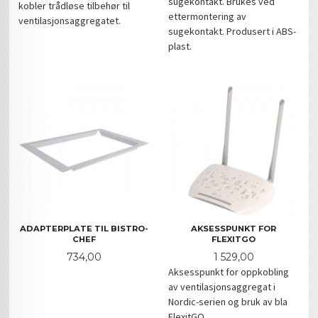
sugekontakt. Brukes ved
kobler trådløse tilbehør til
ettermontering av
ventilasjonsaggregatet.
sugekontakt. Produsert i ABS-
plast.
ADAPTERPLATE TIL BISTRO-
AKSESSPUNKT FOR
CHEF
FLEXITGO
Pris
Pris
734,00
1 529,00
Aksesspunkt for oppkobling
av ventilasjonsaggregat i
Nordic-serien og bruk av bla
FlexitGO.