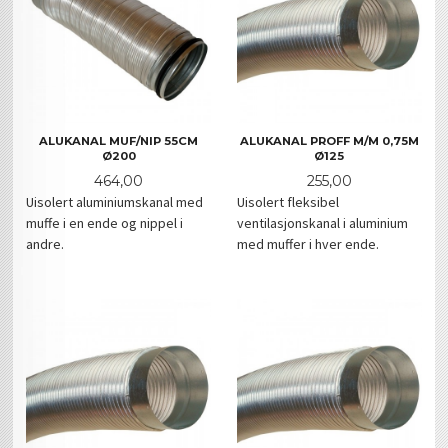
ALUKANAL MUF/NIP 55CM
ALUKANAL PROFF M/M 0,75M
Ø200
Ø125
Pris
Pris
464,00
255,00
Uisolert aluminiumskanal med
Uisolert fleksibel
muffe i en ende og nippel i
ventilasjonskanal i aluminium
andre.
med muffer i hver ende.