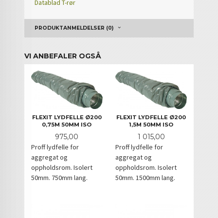
Datablad T-rør
PRODUKTANMELDELSER (0)
VI ANBEFALER OGSÅ
FLEXIT LYDFELLE Ø200
FLEXIT LYDFELLE Ø200
0,75M 50MM ISO
1,5M 50MM ISO
Pris
Pris
975,00
1 015,00
Proff lydfelle for
Proff lydfelle for
aggregat og
aggregat og
oppholdsrom. Isolert
oppholdsrom. Isolert
50mm. 750mm lang.
50mm. 1500mm lang.