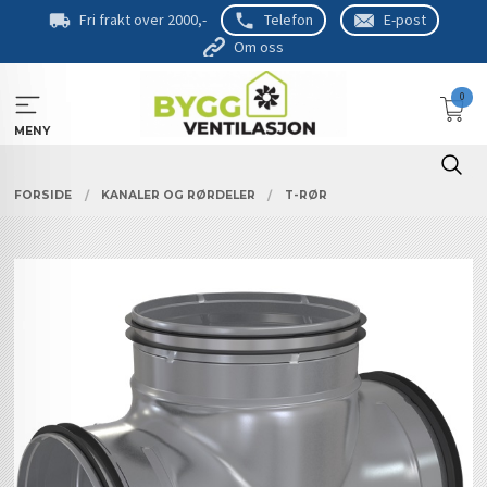
Gå
Fri frakt over 2000,-
Telefon
E-post
til
Om oss
innholdet
0
MENY
FORSIDE
KANALER OG RØRDELER
T-RØR