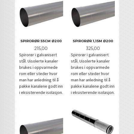
SPIRORØR 55CM Ø200
SPIRORØR 1,15M Ø200
Pris
Pris
215,00
325,00
Spirorør i galvanisert
Spirorør i galvanisert
stål. Uisolerte kanaler
stål. Uisolerte kanaler
brukes i oppvarmede
brukes i oppvarmede
rom eller steder hvor
rom eller steder hvor
man har anledning til å
man har anledning til å
pakke kanalene godt inn
pakke kanalene godt inn
i eksisterende isolasjon.
i eksisterende isolasjon.