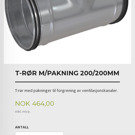
T-RØR M/PAKNING 200/200MM
T-rør med pakninger til forgrening av ventilasjonskanaler.
Pris
NOK
464,00
inkl. mva.
ANTALL