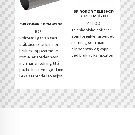
SPIRORØR TELESKOP
30-55CM Ø200
Pris
411,00
SPIRORØR 30CM Ø200
Teleskopiske spirorør
Pris
103,00
som forenkler arbeidet
Spirorør i galvanisert
samtidig som man
stål. Uisolerte kanaler
slipper støy og kapp
brukes i oppvarmede
ved bruk av kanalkutter.
rom eller steder hvor
man har anledning til å
pakke kanalene godt inn
i eksisterende isolasjon.