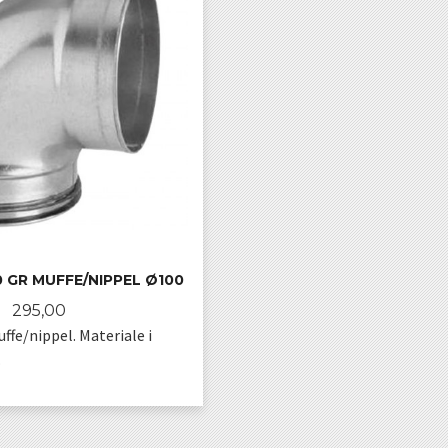
 GR MUFFE/NIPPEL Ø100
Pris
295,00
fe/nippel. Materiale i
.
KJØP