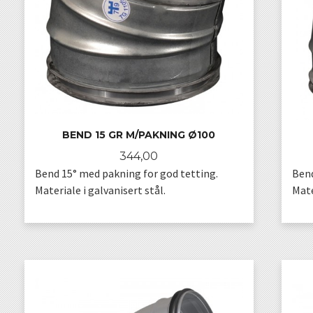
BEND 15 GR M/PAKNING Ø100
Pris
344,00
Bend 15° med pakning for god tetting.
Bend
Materiale i galvanisert stål.
Mate
KJØP