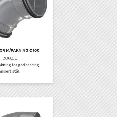
GR M/PAKNING Ø100
Pris
200,00
kning for god tetting.
nisert stål.
KJØP