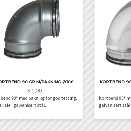
ORTBEND 90 GR M/PAKNING Ø100
KORTBEND 90
Pris
312,00
bend 90° med pakning for god tetting.
Kortbend 90° muf
riale i galvanisert stål.
galvanisert stål
KJØP