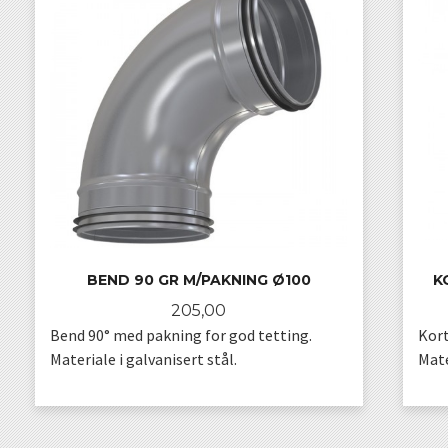
BEND 90 GR M/PAKNING Ø100
K
Pris
205,00
Bend 90° med pakning for god tetting.
Kort
Materiale i galvanisert stål.
Mate
KJØP