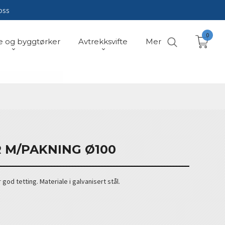
oss
0
e og byggtørker
Avtrekksvifte
Mer
R M/PAKNING Ø100
od tetting. Materiale i galvanisert stål.