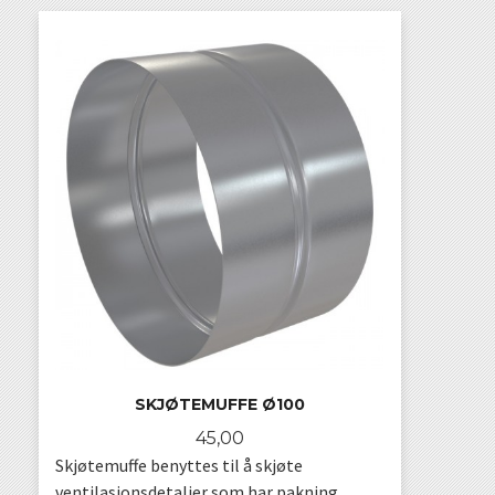
SKJØTEMUFFE Ø100
Pris
45,00
Skjøtemuffe benyttes til å skjøte
ventilasjonsdetaljer som har pakning.