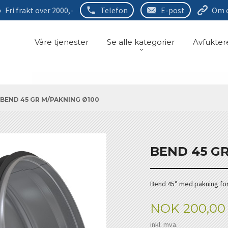
Fri frakt over 2000,-
Telefon
E-post
Om 
Våre tjenester
Se alle kategorier
Avfukter
BEND 45 GR M/PAKNING Ø100
BEND 45 G
Bend 45° med pakning for g
Pris
NOK
200,00
inkl. mva.