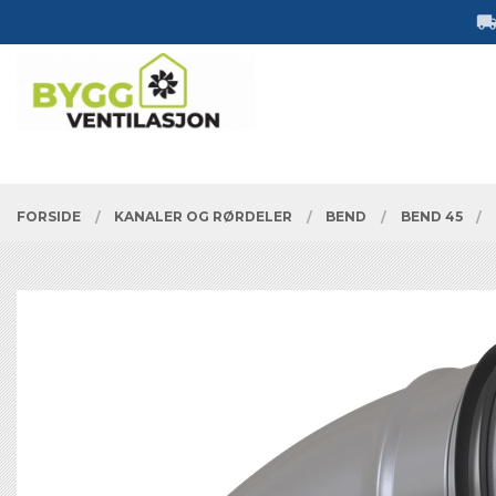
Gå
Lukk
til
innholdet
PRODUKTER
FORSIDE
KANALER OG RØRDELER
BEND
BEND 45