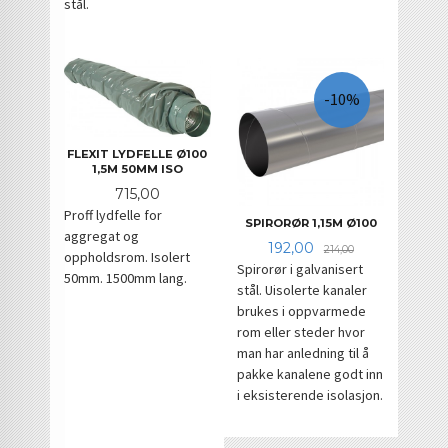
stål.
-10%
FLEXIT LYDFELLE Ø100
1,5M 50MM ISO
Pris
715,00
Proff lydfelle for
SPIRORØR 1,15M Ø100
aggregat og
Tilbud
Rabatt
192,00
214,00
oppholdsrom. Isolert
Spirorør i galvanisert
50mm. 1500mm lang.
stål. Uisolerte kanaler
brukes i oppvarmede
rom eller steder hvor
man har anledning til å
pakke kanalene godt inn
i eksisterende isolasjon.