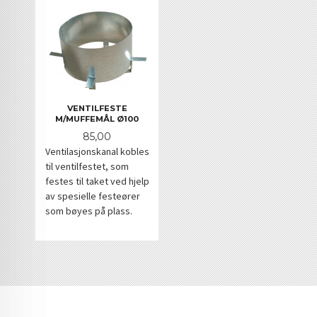
VENTILFESTE
M/MUFFEMÅL Ø100
Pris
85,00
Ventilasjonskanal kobles
til ventilfestet, som
festes til taket ved hjelp
av spesielle festeører
som bøyes på plass.