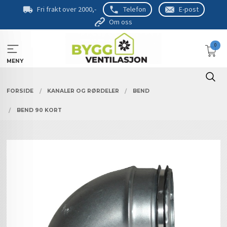
Gå
Fri frakt over 2000,-
Telefon
E-post
til
Om oss
innholdet
0
MENY
FORSIDE
KANALER OG RØRDELER
BEND
BEND 90 KORT