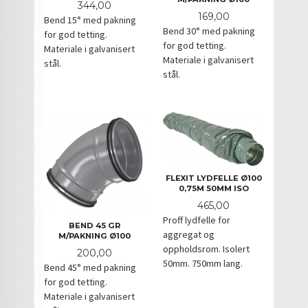
Pris
344,00
Pris
169,00
Bend 15° med pakning
Bend 30° med pakning
for god tetting.
for god tetting.
Materiale i galvanisert
Materiale i galvanisert
stål.
stål.
FLEXIT LYDFELLE Ø100
0,75M 50MM ISO
Pris
465,00
Proff lydfelle for
BEND 45 GR
aggregat og
M/PAKNING Ø100
oppholdsrom. Isolert
Pris
200,00
50mm. 750mm lang.
Bend 45° med pakning
for god tetting.
Materiale i galvanisert