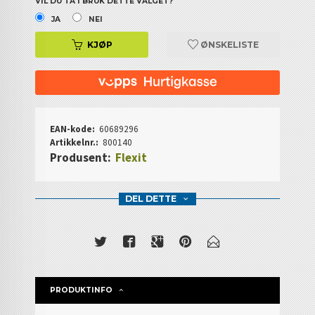
VIL DU TA I BRUK DETTE VALGET?
JA
NEI
KJØP
ØNSKELISTE
EAN-kode:
60689296
Artikkelnr.:
800140
Produsent:
Flexit
DEL DETTE
PRODUKTINFO