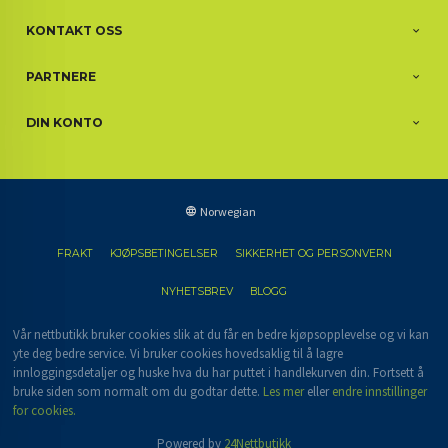
KONTAKT OSS
PARTNERE
DIN KONTO
Norwegian
FRAKT
KJØPSBETINGELSER
SIKKERHET OG PERSONVERN
NYHETSBREV
BLOGG
Vår nettbutikk bruker cookies slik at du får en bedre kjøpsopplevelse og vi kan
yte deg bedre service. Vi bruker cookies hovedsaklig til å lagre
innloggingsdetaljer og huske hva du har puttet i handlekurven din. Fortsett å
bruke siden som normalt om du godtar dette.
Les mer
eller
endre innstillinger
for cookies.
Powered by
24Nettbutikk