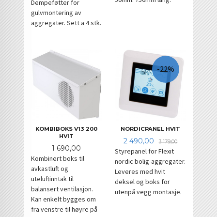
Dempeføtter for
gulvmontering av
aggregater. Sett a 4 stk.
-22%
KOMBIBOKS V13 200
NORDICPANEL HVIT
HVIT
Tilbud
Rabatt
2 490,00
3 179,00
Pris
1 690,00
Styrepanel for Flexit
Kombinert boks til
nordic bolig-aggregater.
avkastluft og
Leveres med hvit
uteluftinntak til
deksel og boks for
balansert ventilasjon.
utenpå vegg montasje.
Kan enkelt bygges om
fra venstre til høyre på