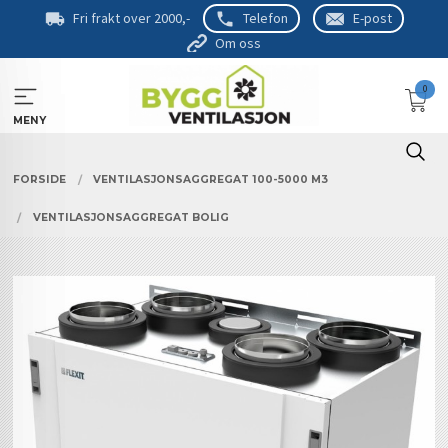
Gå
Fri frakt over 2000,-
Telefon
E-post
til
Om oss
innholdet
0
MENY
FORSIDE
VENTILASJONSAGGREGAT 100-5000 M3
VENTILASJONSAGGREGAT BOLIG