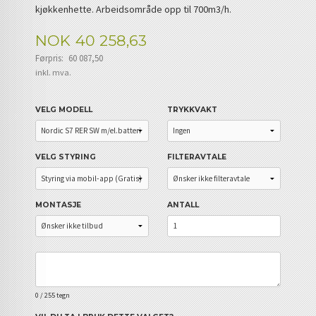
kjøkkenhette. Arbeidsområde opp til 700m3/h.
Tilbud
NOK
40 258,63
Førpris:
60 087,50
Rabatt
inkl. mva.
VELG MODELL
TRYKKVAKT
VELG STYRING
FILTERAVTALE
MONTASJE
ANTALL
0
/ 255 tegn