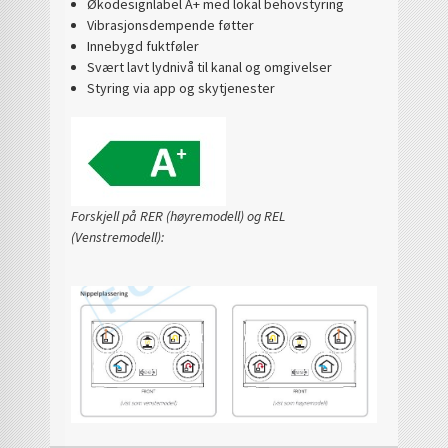
Økodesignlabel A+ med lokal behovstyring
Vibrasjonsdempende føtter
Innebygd fuktføler
Svært lavt lydnivå til kanal og omgivelser
Styring via app og skytjenester
Forskjell på RER (høyremodell) og REL
(Venstremodell):