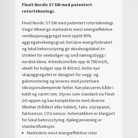
Flexit Nordic S7 SW med patentert
rotorteknologi.
Flexit Nordic S7 SW med patentert rotorteknologi.
Stage Wheel gir markedets mest energieffektive
ventilasjonsaggregat med opptil 90%
aggregatvirkningsgrad. Det lave energiforbruket
og lokal behovsstyring gir økodesignlabel A+.
Utviklet for eneboliger og små næringsbygg i
nordisk klima. Arbeidsområde opp til 700 m3/h,
ideelt for boliger opp til 450 m2. Dette nye
skapaggregatet er designet for vegg- og
gulvmontering og leveres med justerbare
vibrasjonsdempende føtter. Kan plasseres både i
kaldt og varmt rom. Styres som standard via Flexit
GO-appen og kan kompletteres med diverse
tilbehør (trådløst eller kablet), f.eks. styrepanel,
fuktsensor, CO2-sensor. Automatikken er klargjort
for lokal behovsstyring. Kjølegjenvinning er
standardfunksjon.
Markedets mest energieffektive rotor