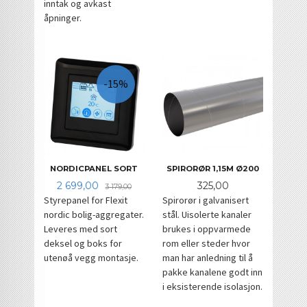
inntak og avkast
åpninger.
-15%
NORDICPANEL SORT
SPIRORØR 1,15M Ø200
Tilbud
Rabatt
Pris
2 699,00
325,00
3 179,00
Styrepanel for Flexit
Spirorør i galvanisert
nordic bolig-aggregater.
stål. Uisolerte kanaler
Leveres med sort
brukes i oppvarmede
deksel og boks for
rom eller steder hvor
utenøå vegg montasje.
man har anledning til å
pakke kanalene godt inn
i eksisterende isolasjon.