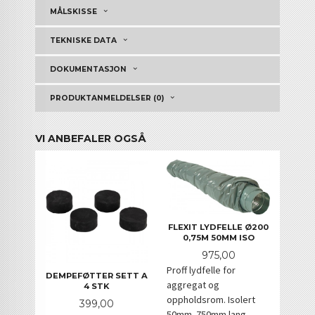
MÅLSKISSE
TEKNISKE DATA
DOKUMENTASJON
PRODUKTANMELDELSER (0)
VI ANBEFALER OGSÅ
FLEXIT LYDFELLE Ø200
0,75M 50MM ISO
Pris
975,00
Proff lydfelle for
DEMPEFØTTER SETT A
aggregat og
4 STK
oppholdsrom. Isolert
Pris
399,00
50mm. 750mm lang.