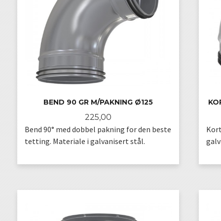
BEND 90 GR M/PAKNING Ø125
KO
Pris
225,00
Bend 90° med dobbel pakning for den beste
Kort
tetting. Materiale i galvanisert stål.
galv
KJØP