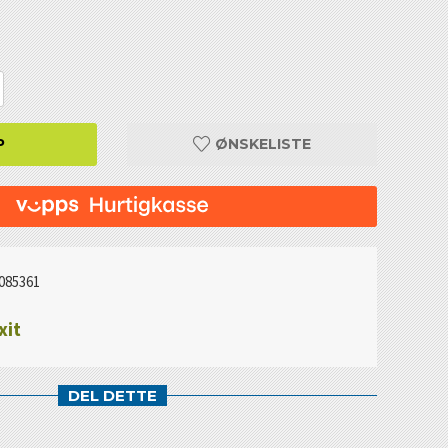
P
ØNSKELISTE
085361
xit
DEL DETTE