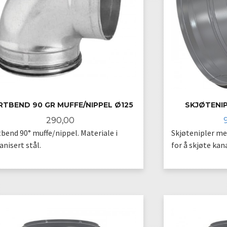
RTBEND 90 GR MUFFE/NIPPEL Ø125
SKJØTENIP
Pris
290,00
bend 90° muffe/nippel. Materiale i
Skjøtenipler m
anisert stål.
for å skjøte kana
KJØP