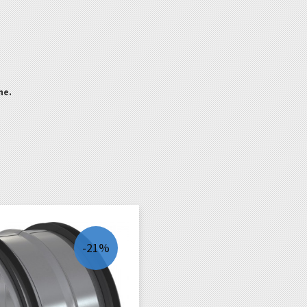
ne.
-21%