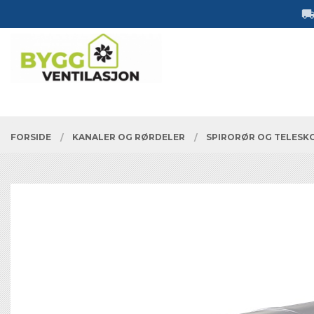
Gå
Lukk
til
innholdet
PRODUKTER
FORSIDE
KANALER OG RØRDELER
SPIRORØR OG TELESK