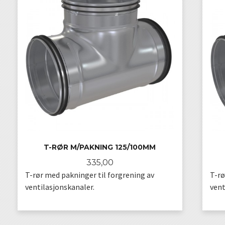
T-RØR M/PAKNING 125/100MM
Pris
335,00
T-rør med pakninger til forgrening av
T-rø
ventilasjonskanaler.
vent
KJØP