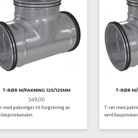
T-RØR M/PAKNING 125/125MM
T-RØR M/
Pris
349,00
r med pakninger til forgrening av
T-rør med pakni
ilasjonskanaler.
ventilasjonskana
KJØP