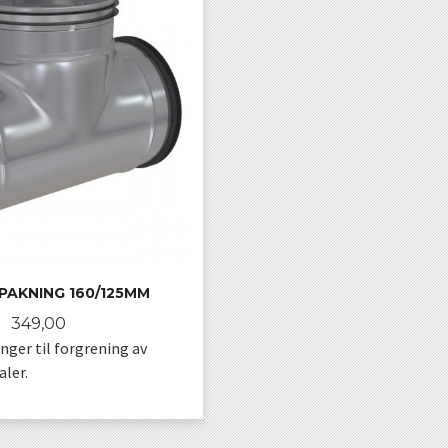
PAKNING 160/125MM
Pris
349,00
nger til forgrening av
ler.
KJØP