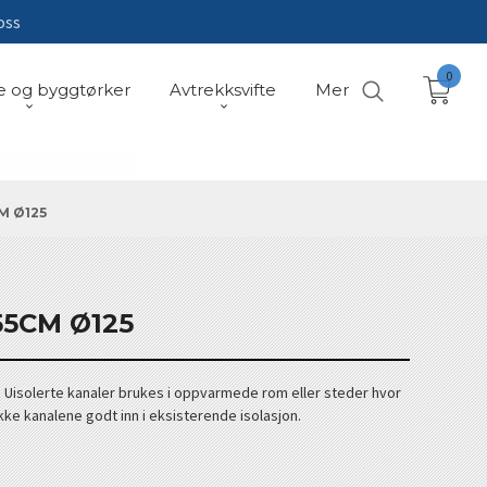
oss
0
e og byggtørker
Avtrekksvifte
Mer
M Ø125
55CM Ø125
ål. Uisolerte kanaler brukes i oppvarmede rom eller steder hvor
akke kanalene godt inn i eksisterende isolasjon.