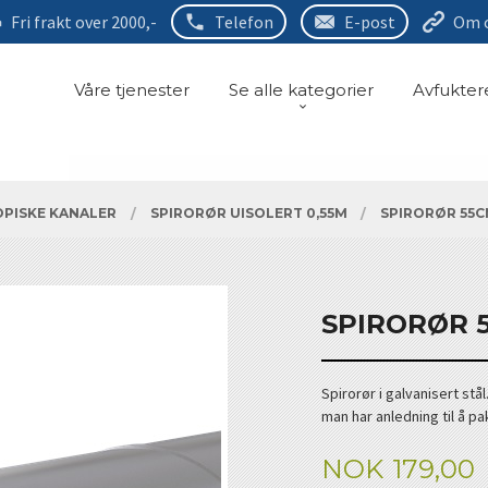
Fri frakt over 2000,-
Telefon
E-post
Om 
Våre tjenester
Se alle kategorier
Avfukter
OPISKE KANALER
SPIRORØR UISOLERT 0,55M
SPIRORØR 55C
SPIRORØR 
Spirorør i galvanisert st
man har anledning til å p
Pris
NOK
179,00