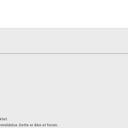
ktet.
nmeldelse. Dette er ikke et forum.