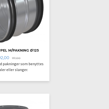
PEL M/PAKNING Ø125
Tilbud
Rabatt
92,00
117,00
ed pakninger som benyttes
ler eller slanger.
KJØP