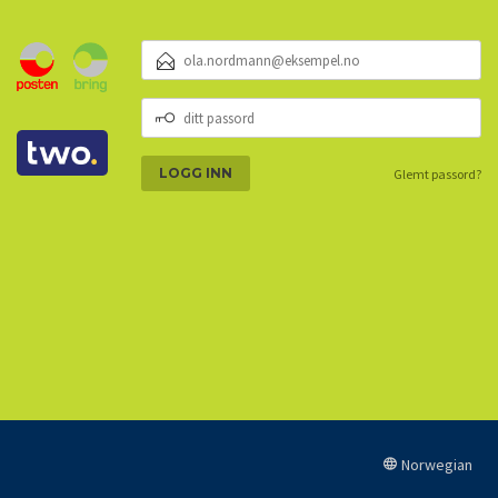
E-
POSTADRESSE
DITT
PASSORD
Glemt passord?
Norwegian