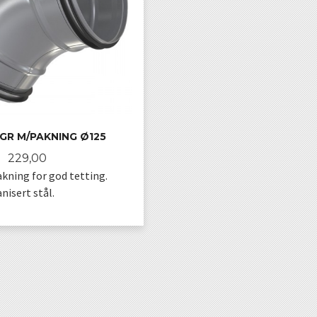
GR M/PAKNING Ø125
Pris
229,00
kning for god tetting.
nisert stål.
KJØP