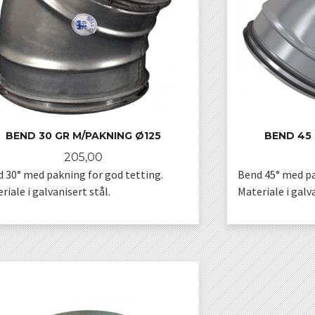
BEND 30 GR M/PAKNING Ø125
BEND 45 
Pris
205,00
 30° med pakning for god tetting.
Bend 45° med pa
riale i galvanisert stål.
Materiale i galva
KJØP