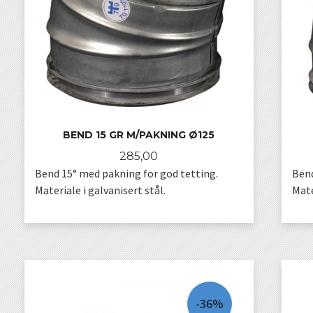
BEND 15 GR M/PAKNING Ø125
Pris
285,00
Bend 15° med pakning for god tetting.
Bend
Materiale i galvanisert stål.
Mate
KJØP
-36%