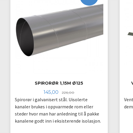
SPIRORØR 1,15M Ø125
Tilbud
Rabatt
145,00
226,00
Spirorør i galvanisert stål. Uisolerte
Vent
kanaler brukes i oppvarmede rom eller
demo
steder hvor man har anledning til å pakke
kanalene godt inn i eksisterende isolasjon.