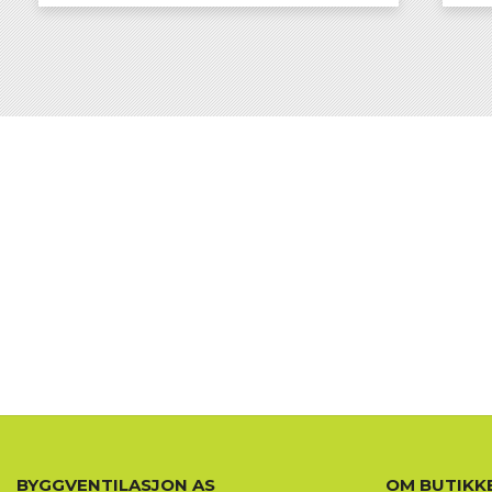
KJØP
BYGGVENTILASJON AS
OM BUTIKK