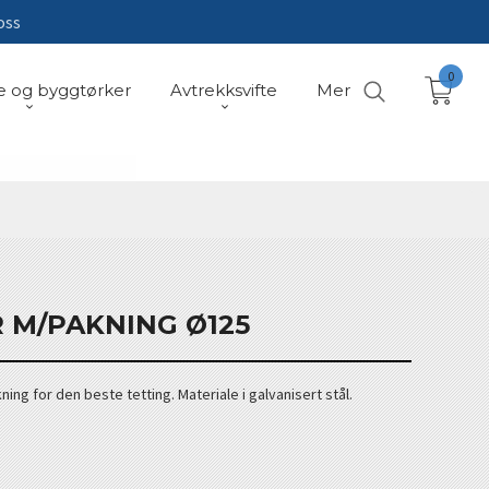
oss
0
e og byggtørker
Avtrekksvifte
Mer
 M/PAKNING Ø125
ng for den beste tetting. Materiale i galvanisert stål.