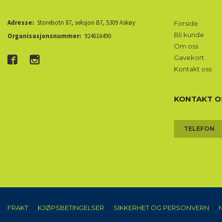
Adresse:
Storebotn 87, seksjon B7, 5309 Askøy
Forside
Bli kunde
Organisasjonsnummer:
924616490
Om oss
Gavekort
Kontakt oss
KONTAKT O
TELEFON
FRAKT
KJØPSBETINGELSER
SIKKERHET OG PERSONVERN