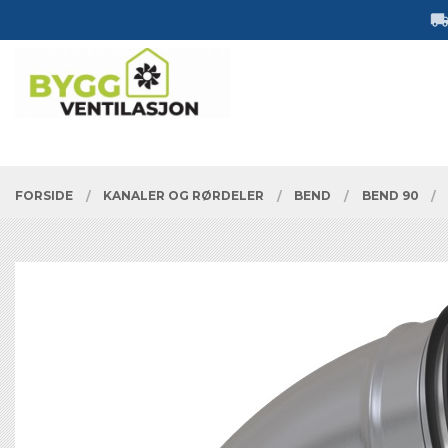
Gå
Lukk
til
innholdet
PRODUKTER
FORSIDE
KANALER OG RØRDELER
BEND
BEND 90