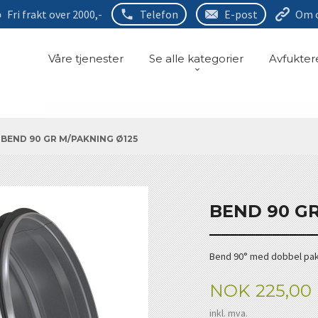
Fri frakt over 2000,-
Telefon
E-post
Om 
Våre tjenester
Se alle kategorier
Avfukter
BEND 90 GR M/PAKNING Ø125
BEND 90 GR
Bend 90° med dobbel pakni
Pris
NOK
225,00
inkl. mva.