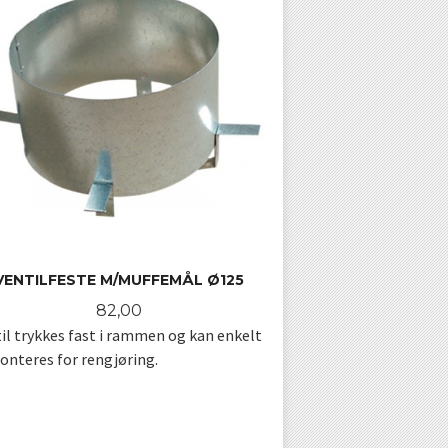
VENTILFESTE M/MUFFEMÅL Ø125
Pris
82,00
il trykkes fast i rammen og kan enkelt
nteres for rengjøring.