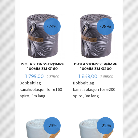
-24%
-28%
ISOLASJONSSTRØMPE
ISOLASJONSSTRØMPE
100MM 3M Ø160
100MM 3M Ø200
Tilbud
Rabatt
Tilbud
Rabatt
1 799,00
1 849,00
2 378,00
2 585,00
Dobbelt lag
Dobbelt lag
kanalisolasjon for ø160
kanalisolasjon for ø200
spiro, 3m lang.
spiro, 3m lang.
-23%
-22%