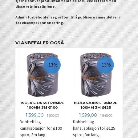
fjerne enhver produktanmeldelse som ikke er i tråd med
disse retningslinjene.
Admin forbeholder seg retten til å publisere anmeldelser i
for eksempel annonsering.
VI ANBEFALER OGSÅ
-13%
-13%
ISOLASJONSSTRØMPE
ISOLASJONSSTRØMPE
100MM 3M Ø100
100MM 3M Ø125
Tilbud
Rabatt
Tilbud
Rabatt
1 399,00
1 599,00
1 600,00
1 846,00
Dobbelt lag
Dobbelt lag
kanalisolasjon for ø100
kanalisolasjon for ø125
spiro, 3m lang.
spiro, 3m lang.