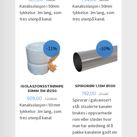
753,00
907,00
Kanalisolasjon i 50mm
Kanalisolasjon i 50mm
tykkelse. 3m lang, som
tykkelse. 3m lang, som
tres utenpå kanal.
tres utenpå kanal.
-11%
-10%
SPIRORØR 1,15M Ø100
ISOLASJONSSTRØMPE
50MM 3M Ø250
Tilbud
Rabatt
192,00
214,00
Tilbud
Rabatt
929,00
1 048,00
Spirorør i galvanisert
Kanalisolasjon i 50 mm
stål. Uisolerte kanaler
tykkelse. 3m lang, som
brukes i oppvarmede
tres utenpå kanal.
rom eller steder hvor
man har anledning til å
pakke kanalene godt inn