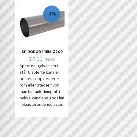
-7%
SPIRORØR 1,15M Ø200
Tilbud
Rabatt
317,00
340,00
Spirorør i galvanisert
stål. Uisolerte kanaler
brukes i oppvarmede
rom eller steder hvor
man har anledning til å
pakke kanalene godt inn
i eksisterende isolasjon.