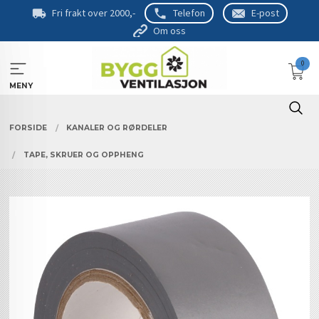
Gå
Fri frakt over 2000,-
Telefon
E-post
til
Om oss
innholdet
0
MENY
FORSIDE
KANALER OG RØRDELER
TAPE, SKRUER OG OPPHENG