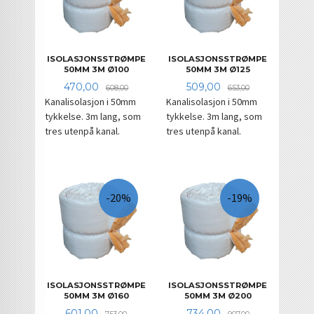
ISOLASJONSSTRØMPE
ISOLASJONSSTRØMPE
50MM 3M Ø100
50MM 3M Ø125
Tilbud
Rabatt
Tilbud
Rabatt
470,00
509,00
608,00
653,00
Kanalisolasjon i 50mm
Kanalisolasjon i 50mm
tykkelse. 3m lang, som
tykkelse. 3m lang, som
tres utenpå kanal.
tres utenpå kanal.
-20%
-19%
ISOLASJONSSTRØMPE
ISOLASJONSSTRØMPE
50MM 3M Ø160
50MM 3M Ø200
Tilbud
Rabatt
Tilbud
Rabatt
601,00
734,00