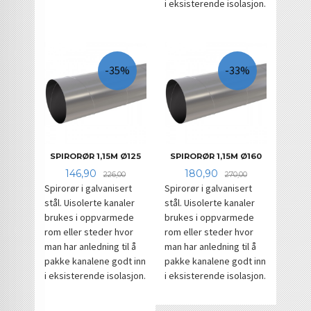
i eksisterende isolasjon.
-35%
-33%
SPIRORØR 1,15M Ø125
SPIRORØR 1,15M Ø160
Tilbud
Rabatt
Tilbud
Rabatt
146,90
180,90
226,00
270,00
Spirorør i galvanisert
Spirorør i galvanisert
stål. Uisolerte kanaler
stål. Uisolerte kanaler
brukes i oppvarmede
brukes i oppvarmede
rom eller steder hvor
rom eller steder hvor
man har anledning til å
man har anledning til å
pakke kanalene godt inn
pakke kanalene godt inn
i eksisterende isolasjon.
i eksisterende isolasjon.