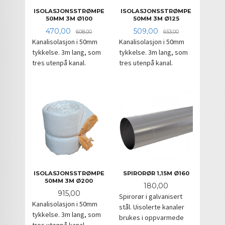
ISOLASJONSSTRØMPE
ISOLASJONSSTRØMPE
50MM 3M Ø100
50MM 3M Ø125
Tilbud
Rabatt
Tilbud
Rabatt
470,00
509,00
608,00
653,00
Kanalisolasjon i 50mm
Kanalisolasjon i 50mm
tykkelse. 3m lang, som
tykkelse. 3m lang, som
tres utenpå kanal.
tres utenpå kanal.
SPIRORØR 1,15M Ø160
ISOLASJONSSTRØMPE
50MM 3M Ø200
Pris
180,00
Pris
915,00
Spirorør i galvanisert
Kanalisolasjon i 50mm
stål. Uisolerte kanaler
tykkelse. 3m lang, som
brukes i oppvarmede