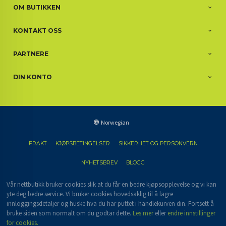
OM BUTIKKEN
KONTAKT OSS
PARTNERE
DIN KONTO
Norwegian
FRAKT
KJØPSBETINGELSER
SIKKERHET OG PERSONVERN
NYHETSBREV
BLOGG
Vår nettbutikk bruker cookies slik at du får en bedre kjøpsopplevelse og vi kan
yte deg bedre service. Vi bruker cookies hovedsaklig til å lagre
innloggingsdetaljer og huske hva du har puttet i handlekurven din. Fortsett å
bruke siden som normalt om du godtar dette.
Les mer
eller
endre innstillinger
for cookies.