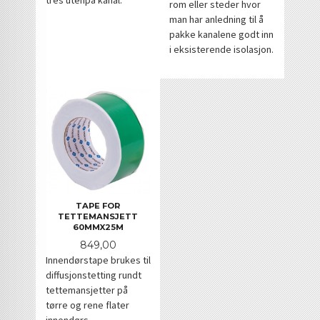
tres utenpå kanal.
rom eller steder hvor
man har anledning til å
pakke kanalene godt inn
i eksisterende isolasjon.
TAPE FOR
TETTEMANSJETT
60MMX25M
Pris
849,00
Innendørstape brukes til
diffusjonstetting rundt
tettemansjetter på
tørre og rene flater