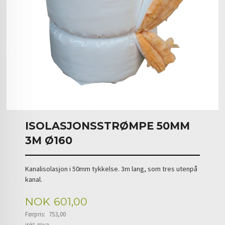
ISOLASJONSSTRØMPE 50MM
3M Ø160
Kanalisolasjon i 50mm tykkelse. 3m lang, som tres utenpå
kanal.
Tilbud
NOK
601,00
Førpris:
753,00
Rabatt
inkl. mva.