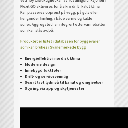
Ved høy luftfuktighet kan avfrostningsfunksjonen i
Flexit GO aktiveres for å sikre drift i kaldt klima.
Kan plasseres oppreist på vegg, på gulv eller
hengende i himling, i både varme og kalde
soner.
Aggregatet har integrert ettervarmebatteri
som kan slås av/på.
Produktet er listet i databasen for byggevarer
som kan brukes i Svanemerkede bygg
Energieffektiv i nordisk klima
Moderne design
Innebygd fuktføler
Drift- og servicevennlig
Svært lavt lydnivå til kanal og omgivelser
Styring via app og skytjenester