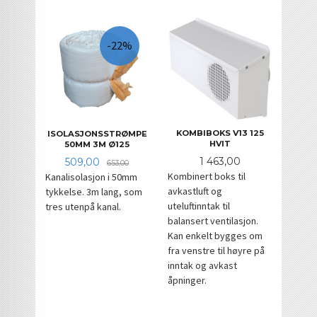
-22%
KOMBIBOKS V13 125
ISOLASJONSSTRØMPE
HVIT
50MM 3M Ø125
Pris
Tilbud
Rabatt
1 463,00
509,00
653,00
Kombinert boks til
Kanalisolasjon i 50mm
avkastluft og
tykkelse. 3m lang, som
uteluftinntak til
tres utenpå kanal.
balansert ventilasjon.
Kan enkelt bygges om
fra venstre til høyre på
inntak og avkast
åpninger.