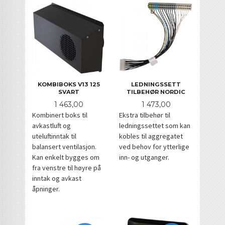
KOMBIBOKS V13 125
LEDNINGSSETT
SVART
TILBEHØR NORDIC
Pris
Pris
1 463,00
1 473,00
Kombinert boks til
Ekstra tilbehør til
avkastluft og
ledningssettet som kan
uteluftinntak til
kobles til aggregatet
balansert ventilasjon.
ved behov for ytterlige
Kan enkelt bygges om
inn- og utganger.
fra venstre til høyre på
inntak og avkast
åpninger.