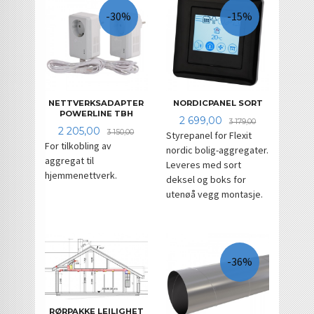
-30%
-15%
NETTVERKSADAPTER
NORDICPANEL SORT
POWERLINE TBH
Tilbud
Rabatt
2 699,00
3 179,00
Tilbud
Rabatt
2 205,00
3 150,00
Styrepanel for Flexit
For tilkobling av
nordic bolig-aggregater.
aggregat til
Leveres med sort
hjemmenettverk.
deksel og boks for
utenøå vegg montasje.
-36%
RØRPAKKE LEILIGHET