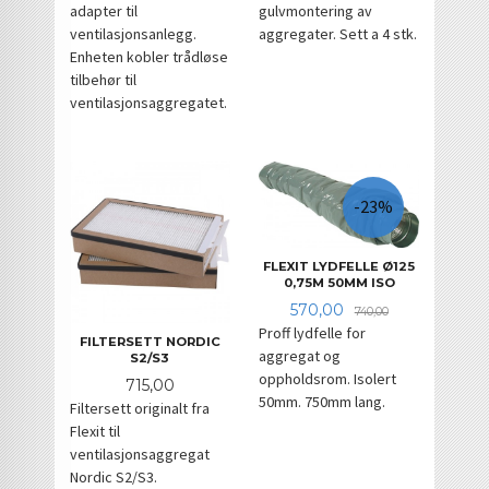
adapter til
gulvmontering av
ventilasjonsanlegg.
aggregater. Sett a 4 stk.
Enheten kobler trådløse
tilbehør til
ventilasjonsaggregatet.
-23%
FLEXIT LYDFELLE Ø125
0,75M 50MM ISO
Tilbud
Rabatt
570,00
740,00
Proff lydfelle for
FILTERSETT NORDIC
aggregat og
S2/S3
oppholdsrom. Isolert
Pris
715,00
50mm. 750mm lang.
Filtersett originalt fra
Flexit til
ventilasjonsaggregat
Nordic S2/S3.