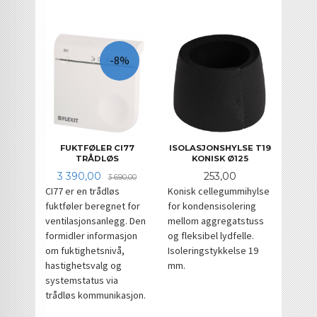
-8%
FUKTFØLER CI77
ISOLASJONSHYLSE T19
TRÅDLØS
KONISK Ø125
Tilbud
Rabatt
Pris
3 390,00
253,00
3 690,00
CI77 er en trådløs
Konisk cellegummihylse
fuktføler beregnet for
for kondensisolering
ventilasjonsanlegg. Den
mellom aggregatstuss
formidler informasjon
og fleksibel lydfelle.
om fuktighetsnivå,
Isoleringstykkelse 19
hastighetsvalg og
mm.
systemstatus via
trådløs kommunikasjon.