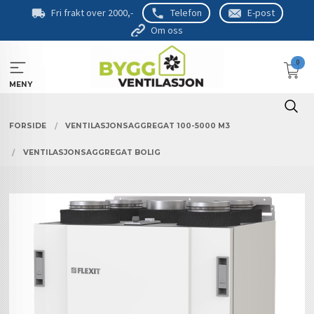
Gå
Fri frakt over 2000,-
Telefon
E-post
til
Om oss
innholdet
0
MENY
FORSIDE
VENTILASJONSAGGREGAT 100-5000 M3
VENTILASJONSAGGREGAT BOLIG