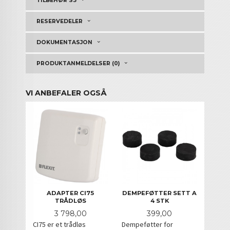
TILBEHØR S3
RESERVEDELER
DOKUMENTASJON
PRODUKTANMELDELSER (0)
VI ANBEFALER OGSÅ
ADAPTER CI75
DEMPEFØTTER SETT A
TRÅDLØS
4 STK
Pris
Pris
3 798,00
399,00
CI75 er et trådløs
Dempeføtter for