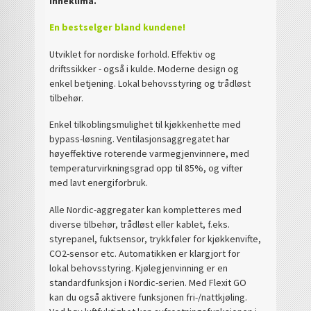
inneklima.
En b
estselger bland kundene!
Utviklet for nordiske forhold. Effektiv og
driftssikker - også i kulde. Moderne design og
enkel betjening. Lokal behovsstyring og trådløst
tilbehør.
Enkel tilkoblingsmulighet til kjøkkenhette med
bypass-løsning. Ventilasjonsaggregatet har
høyeffektive roterende varmegjenvinnere, med
temperaturvirkningsgrad opp til 85%, og vifter
med lavt energiforbruk.
Alle Nordic-aggregater kan kompletteres med
diverse tilbehør, trådløst eller kablet, f.eks.
styrepanel, fuktsensor, trykkføler for kjøkkenvifte,
CO2-sensor etc. Automatikken er klargjort for
lokal behovsstyring. Kjølegjenvinning er en
standardfunksjon i Nordic-serien. Med Flexit GO
kan du også aktivere funksjonen fri-/nattkjøling.