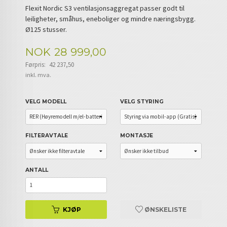
Flexit Nordic S3 ventilasjonsaggregat passer godt til
leiligheter, småhus, eneboliger og mindre næringsbygg.
Ø125 stusser.
Tilbud
NOK
28 999,00
Førpris:
42 237,50
Rabatt
inkl. mva.
VELG MODELL
VELG STYRING
FILTERAVTALE
MONTASJE
ANTALL
KJØP
ØNSKELISTE