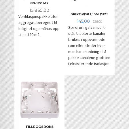
80-120 M2
Pris
15 860,00
SPIRORØR 1,15M Ø125
Ventilasjonspakke uten
Tilbud
Rabatt
145,00
226,00
aggregat, beregnet til
Spirorør i galvanisert
leilighet og småhus opp
stål. Uisolerte kanaler
til ca 120 m2.
brukes i oppvarmede
rom eller steder hvor
man har anledning til å
pakke kanalene godt inn
i eksisterende isolasjon.
TILLEGGSBOKS