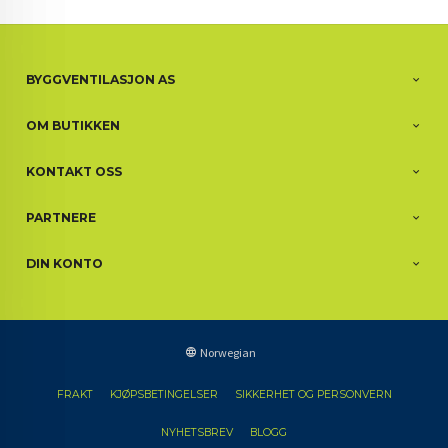
BYGGVENTILASJON AS
OM BUTIKKEN
KONTAKT OSS
PARTNERE
DIN KONTO
Norwegian
FRAKT
KJØPSBETINGELSER
SIKKERHET OG PERSONVERN
NYHETSBREV
BLOGG