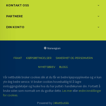
KONTAKT OSS
PARTNERE
DIN KONTO
Norwegian
FRAKT
KJØPSBETINGELSER
SIKKERHET OG PERSONVERN
NYHETSBREV
BLOGG
Vår nettbutikk bruker cookies slik at du får en bedre kjøpsopplevelse og vi kan
yte deg bedre service. Vi bruker cookies hovedsaklig til å lagre
innloggingsdetaljer og huske hva du har puttet i handlekurven din. Fortsett å
bruke siden som normalt om du godtar dette.
Les mer
eller
endre innstillinger
for cookies.
Powered by
24Nettbutikk