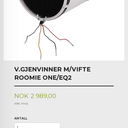
V.GJENVINNER M/VIFTE
ROOMIE ONE/EQ2
Pris
NOK
2 989,00
inkl. mva.
ANTALL