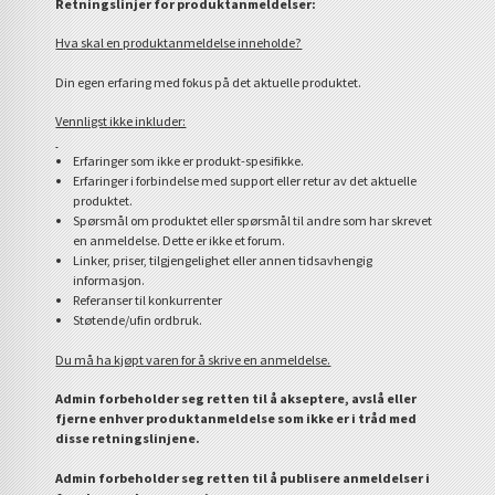
Retningslinjer for produktanmeldelser:
Hva skal en produktanmeldelse inneholde?
Din egen erfaring med fokus på det aktuelle produktet.
Vennligst ikke inkluder:
Erfaringer som ikke er produkt-spesifikke.
Erfaringer i forbindelse med support eller retur av det aktuelle
produktet.
Spørsmål om produktet eller spørsmål til andre som har skrevet
en anmeldelse. Dette er ikke et forum.
Linker, priser, tilgjengelighet eller annen tidsavhengig
informasjon.
Referanser til konkurrenter
Støtende/ufin ordbruk.
Du må ha kjøpt varen for å skrive en anmeldelse.
Admin forbeholder seg retten til å akseptere, avslå eller
fjerne enhver produktanmeldelse som ikke er i tråd med
disse retningslinjene.
Admin forbeholder seg retten til å publisere anmeldelser i