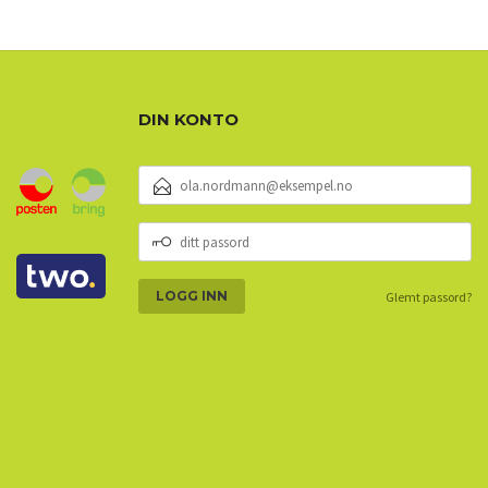
DIN KONTO
E-
POSTADRESSE
DITT
PASSORD
Glemt passord?