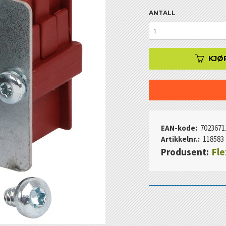
ANTALL
KJØ
EAN-kode:
7023671
Artikkelnr.:
118583
Produsent:
Fle