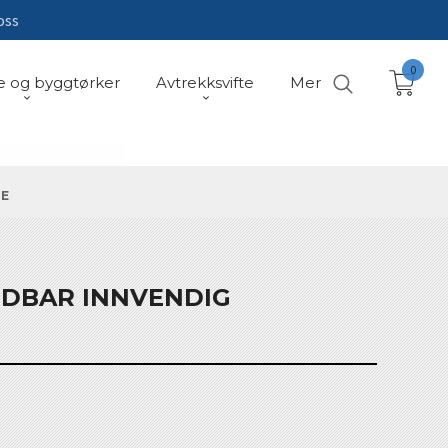
oss
0
e og byggtørker
Avtrekksvifte
Mer
IE
IDBAR INNVENDIG