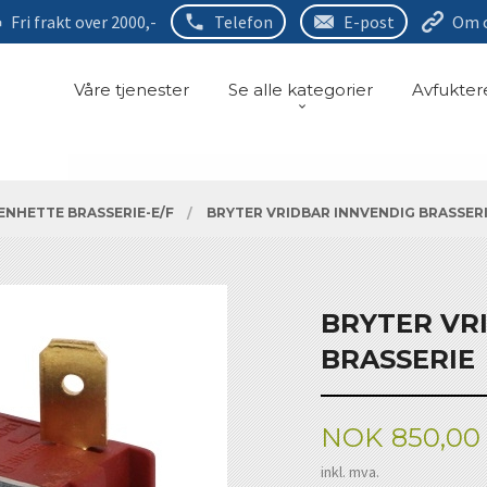
Fri frakt over 2000,-
Telefon
E-post
Om 
Våre tjenester
Se alle kategorier
Avfukter
NHETTE BRASSERIE-E/F
BRYTER VRIDBAR INNVENDIG BRASSER
BRYTER VR
BRASSERIE
Pris
NOK
850,00
inkl. mva.