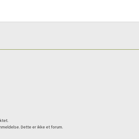
ktet.
nmeldelse. Dette er ikke et forum.