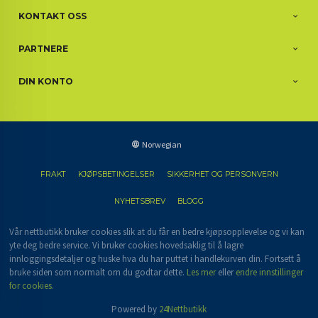
KONTAKT OSS
PARTNERE
DIN KONTO
Norwegian
FRAKT
KJØPSBETINGELSER
SIKKERHET OG PERSONVERN
NYHETSBREV
BLOGG
Vår nettbutikk bruker cookies slik at du får en bedre kjøpsopplevelse og vi kan
yte deg bedre service. Vi bruker cookies hovedsaklig til å lagre
innloggingsdetaljer og huske hva du har puttet i handlekurven din. Fortsett å
bruke siden som normalt om du godtar dette.
Les mer
eller
endre innstillinger
for cookies.
Powered by
24Nettbutikk