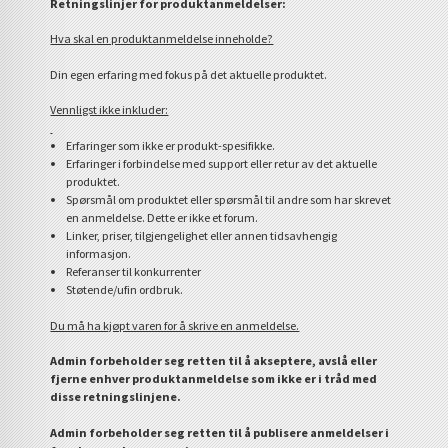
Retningslinjer for produktanmeldelser:
Hva skal en produktanmeldelse inneholde?
Din egen erfaring med fokus på det aktuelle produktet.
Vennligst ikke inkluder:
Erfaringer som ikke er produkt-spesifikke.
Erfaringer i forbindelse med support eller retur av det aktuelle
produktet.
Spørsmål om produktet eller spørsmål til andre som har skrevet
en anmeldelse. Dette er ikke et forum.
Linker, priser, tilgjengelighet eller annen tidsavhengig
informasjon.
Referanser til konkurrenter
Støtende/ufin ordbruk.
Du må ha kjøpt varen for å skrive en anmeldelse.
Admin forbeholder seg retten til å akseptere, avslå eller
fjerne enhver produktanmeldelse som ikke er i tråd med
disse retningslinjene.
Admin forbeholder seg retten til å publisere anmeldelser i