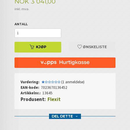
Pris
NOK
3 041,00
inkl. mva.
ANTALL
KJØP
ØNSKELISTE
Vurdering:
(1 anmeldelse)
EAN-kode:
7023670136452
Artikkelnr.:
13645
Produsent:
Flexit
DEL DETTE