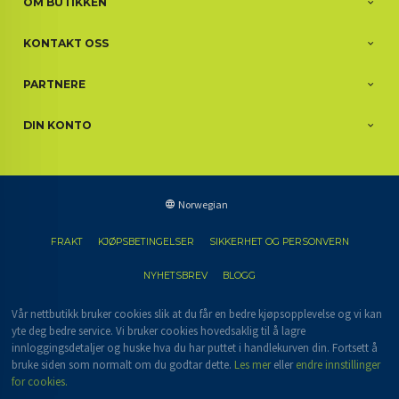
OM BUTIKKEN
KONTAKT OSS
PARTNERE
DIN KONTO
Norwegian
FRAKT
KJØPSBETINGELSER
SIKKERHET OG PERSONVERN
NYHETSBREV
BLOGG
Vår nettbutikk bruker cookies slik at du får en bedre kjøpsopplevelse og vi kan
yte deg bedre service. Vi bruker cookies hovedsaklig til å lagre
innloggingsdetaljer og huske hva du har puttet i handlekurven din. Fortsett å
bruke siden som normalt om du godtar dette.
Les mer
eller
endre innstillinger
for cookies.