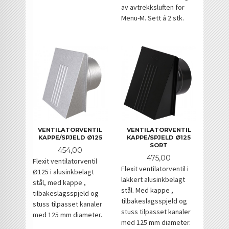
av avtrekksluften for
Menu-M. Sett á 2 stk.
VENTILATORVENTIL
VENTILATORVENTIL
KAPPE/SPJELD Ø125
KAPPE/SPJELD Ø125
SORT
Pris
454,00
Pris
475,00
Flexit ventilatorventil
Flexit ventilatorventil i
Ø125 i alusinkbelagt
lakkert alusinkbelagt
stål, med kappe ,
stål. Med kappe ,
tilbakeslagsspjeld og
tilbakeslagsspjeld og
stuss tilpasset kanaler
stuss tilpasset kanaler
med 125 mm diameter.
med 125 mm diameter.