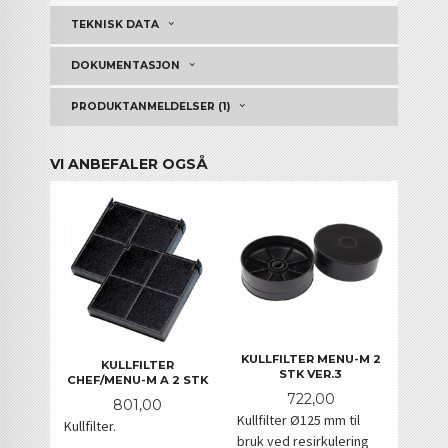
TEKNISK DATA
DOKUMENTASJON
PRODUKTANMELDELSER (1)
VI ANBEFALER OGSÅ
KULLFILTER MENU-M 2
KULLFILTER
STK VER.3
CHEF/MENU-M A 2 STK
Pris
722,00
Pris
801,00
Kullfilter Ø125 mm til
Kullfilter.
bruk ved resirkulering