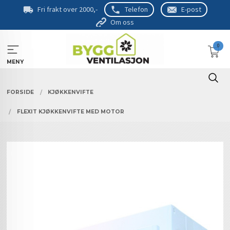
Gå
Fri frakt over 2000,-
Telefon
E-post
til
Om oss
innholdet
0
MENY
FORSIDE
KJØKKENVIFTE
FLEXIT KJØKKENVIFTE MED MOTOR