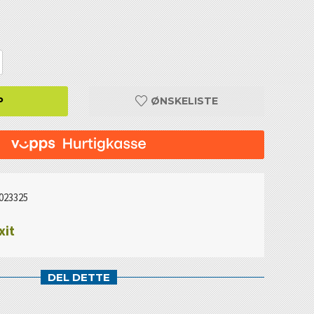
P
ØNSKELISTE
023325
xit
DEL DETTE