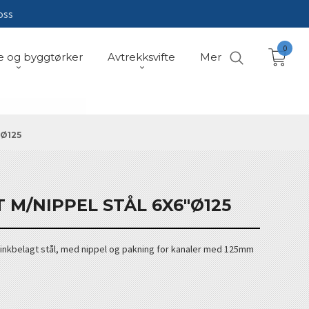
oss
0
e og byggtørker
Avtrekksvifte
Mer
"Ø125
T M/NIPPEL STÅL 6X6"Ø125
alusinkbelagt stål, med nippel og pakning for kanaler med 125mm