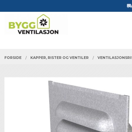
Gå
Lukk
til
innholdet
PRODUKTER
FORSIDE
KAPPER, RISTER OG VENTILER
VENTILASJONSRI