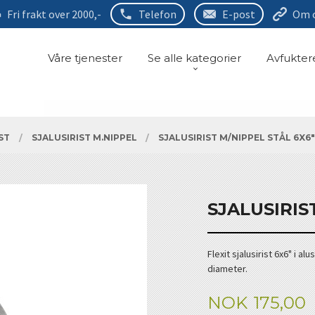
Fri frakt over 2000,-
Telefon
E-post
Om 
Våre tjenester
Se alle kategorier
Avfukter
ST
SJALUSIRIST M.NIPPEL
SJALUSIRIST M/NIPPEL STÅL 6X6
SJALUSIRIS
Flexit sjalusirist 6x6" i 
diameter.
Pris
NOK
175,00