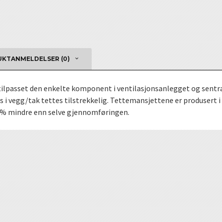
KTANMELDELSER (0)
r tilpasset den enkelte komponent i ventilasjonsanlegget og sen
s i vegg/tak tettes tilstrekkelig. Tettemansjettene er produser
25% mindre enn selve gjennomføringen.