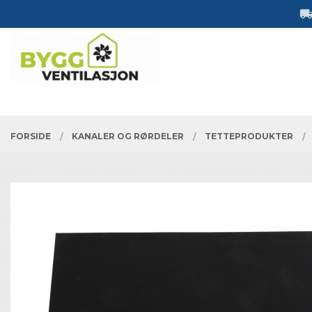
Gå
Lukk
til
innholdet
PRODUKTER
FORSIDE
KANALER OG RØRDELER
TETTEPRODUKTER