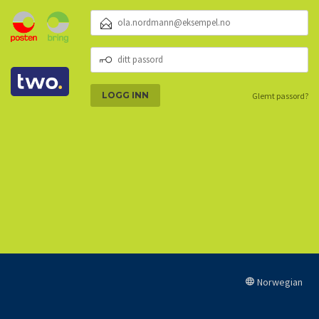
E-
POSTADRESSE
DITT
PASSORD
Glemt passord?
Norwegian