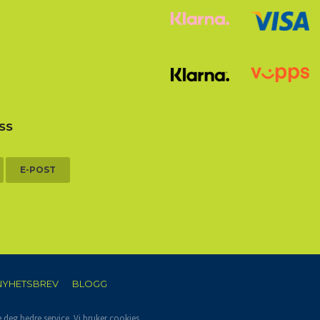
SS
E-POST
NYHETSBREV
BLOGG
e deg bedre service. Vi bruker cookies