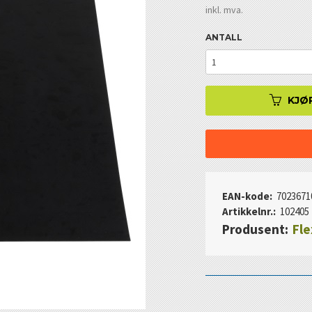
inkl. mva.
ANTALL
KJØ
EAN-kode:
7023671
Artikkelnr.:
102405
Produsent:
Fle