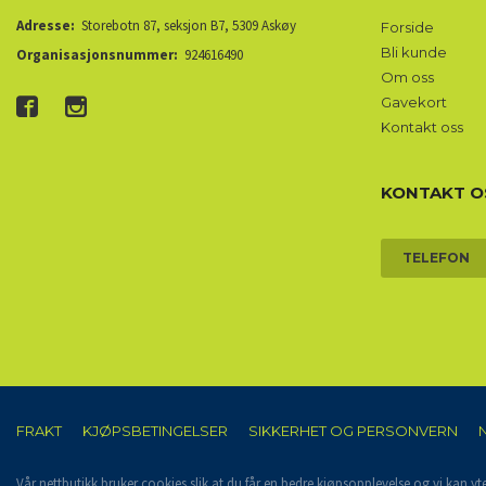
Adresse:
Storebotn 87, seksjon B7, 5309 Askøy
Forside
Bli kunde
Organisasjonsnummer:
924616490
Om oss
Gavekort
Kontakt oss
KONTAKT O
TELEFON
FRAKT
KJØPSBETINGELSER
SIKKERHET OG PERSONVERN
Vår nettbutikk bruker cookies slik at du får en bedre kjøpsopplevelse og vi kan yt