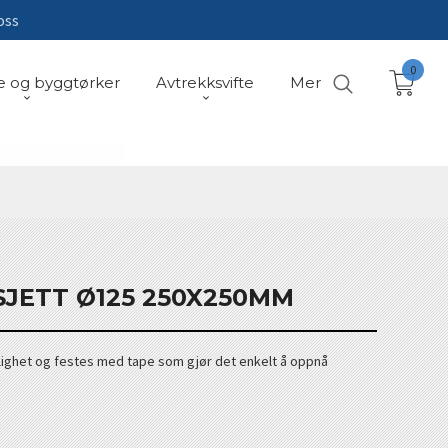
oss
0
e og byggtørker
Avtrekksvifte
Mer
JETT Ø125 250X250MM
ylighet og festes med tape som gjør det enkelt å oppnå