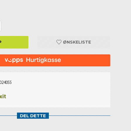
P
ØNSKELISTE
024055
xit
DEL DETTE