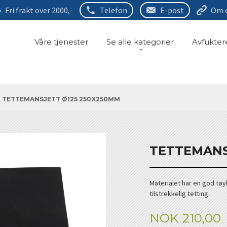
Fri frakt over 2000,-
Telefon
E-post
Om 
Våre tjenester
Se alle kategorier
Avfukter
TETTEMANSJETT Ø125 250X250MM
TETTEMANS
Materialet har en god tø
tilstrekkelig tetting.
Pris
NOK
210,00