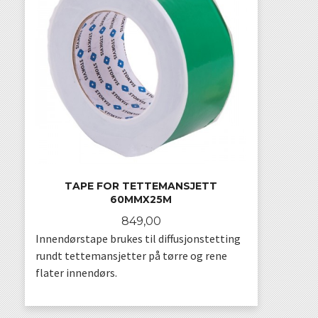
TAPE FOR TETTEMANSJETT
60MMX25M
Pris
849,00
Innendørstape brukes til diffusjonstetting
rundt tettemansjetter på tørre og rene
flater innendørs.