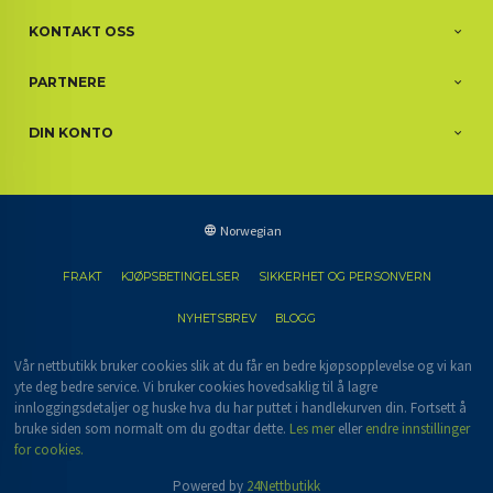
KONTAKT OSS
PARTNERE
DIN KONTO
Norwegian
FRAKT
KJØPSBETINGELSER
SIKKERHET OG PERSONVERN
NYHETSBREV
BLOGG
Vår nettbutikk bruker cookies slik at du får en bedre kjøpsopplevelse og vi kan
yte deg bedre service. Vi bruker cookies hovedsaklig til å lagre
innloggingsdetaljer og huske hva du har puttet i handlekurven din. Fortsett å
bruke siden som normalt om du godtar dette.
Les mer
eller
endre innstillinger
for cookies.
Powered by
24Nettbutikk