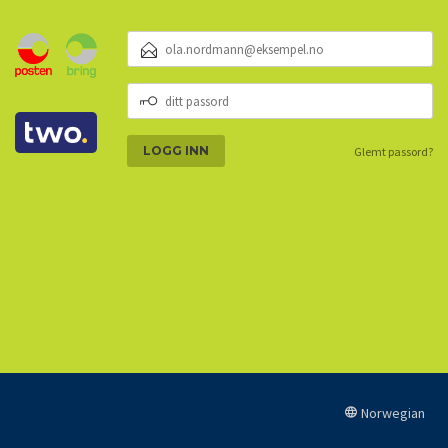
E-
POSTADRESSE
DITT
PASSORD
Glemt passord?
Norwegian