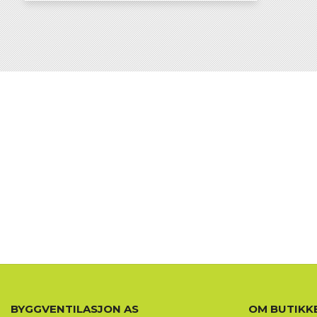
KJØP
BYGGVENTILASJON AS
OM BUTIKK