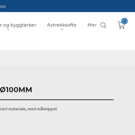
oss
0
e og byggtørker
Avtrekksvifte
Mer
 Ø100MM
nisert materiale, med målenippel.