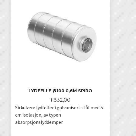
LYDFELLE Ø100 0,6M SPIRO
Pris
1 832,00
Sirkulære lydfeller i galvanisert stål med 5
cm isolasjon, av typen
absorpsjonslyddemper.