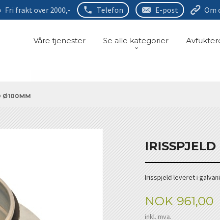
Fri frakt over 2000,-
Telefon
E-post
Om 
Våre tjenester
Se alle kategorier
Avfukter
D Ø100MM
IRISSPJELD
Irisspjeld leveret i galva
Pris
NOK
961,00
inkl. mva.