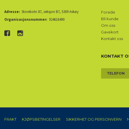
Adresse:
Storebotn 87, seksjon B7, 5309 Askøy
Forside
Bli kunde
Organisasjonsnummer:
924616490
Om oss
Gavekort
Kontakt oss
KONTAKT O
TELEFON
FRAKT
KJØPSBETINGELSER
SIKKERHET OG PERSONVERN