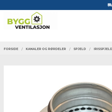
Gå
Lukk
til
innholdet
PRODUKTER
FORSIDE
KANALER OG RØRDELER
SPJELD
IRISSPJEL