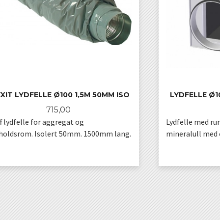
XIT LYDFELLE Ø100 1,5M 50MM ISO
LYDFELLE Ø
Pris
715,00
f lydfelle for aggregat og
Lydfelle med ru
holdsrom. Isolert 50mm. 1500mm lang.
mineralull med o
KJØP