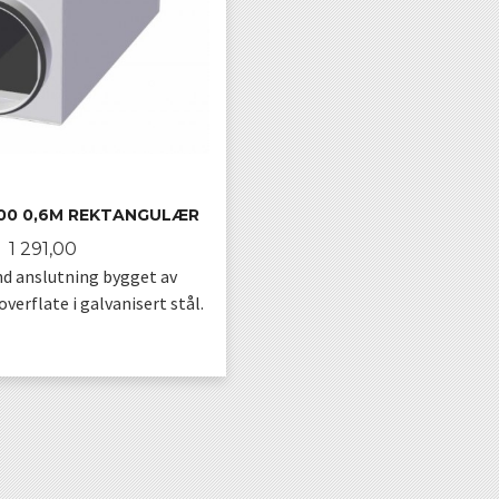
100 0,6M REKTANGULÆR
Pris
1 291,00
nd anslutning bygget av
verflate i galvanisert stål.
KJØP