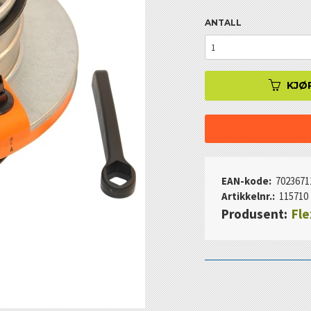
ANTALL
KJØ
EAN-kode:
7023671
Artikkelnr.:
115710
Produsent:
Fle