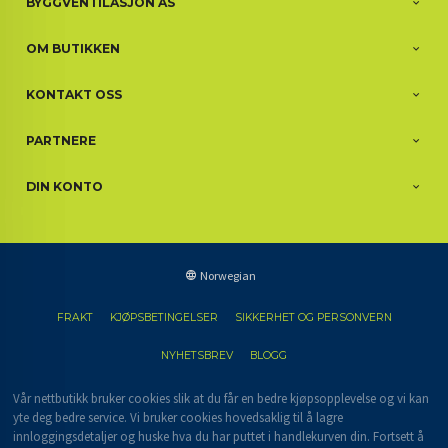
BYGGVENTILASJON AS
OM BUTIKKEN
KONTAKT OSS
PARTNERE
DIN KONTO
Norwegian
FRAKT
KJØPSBETINGELSER
SIKKERHET OG PERSONVERN
NYHETSBREV
BLOGG
Vår nettbutikk bruker cookies slik at du får en bedre kjøpsopplevelse og vi kan
yte deg bedre service. Vi bruker cookies hovedsaklig til å lagre
innloggingsdetaljer og huske hva du har puttet i handlekurven din. Fortsett å