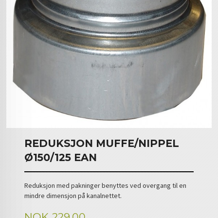
REDUKSJON MUFFE/NIPPEL
Ø150/125 EAN
Reduksjon med pakninger benyttes ved overgang til en
mindre dimensjon på kanalnettet.
Pris
NOK
229,00