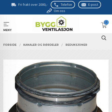
Gå
Fri frakt over 2000,-
Telefon
E-post
til
Om oss
innholdet
0
MENY
FORSIDE
KANALER OG RØRDELER
REDUKSJONER