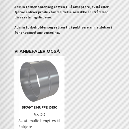
Admin forbeholder seg retten til å akseptere, avslå eller
fjerne enhver produktanmeldelse som ikke er i tråd med
disse retningslinjene.
Admin forbeholder seg retten til å publisere anmeldelser i
for eksempel annonsering.
VI ANBEFALER OGSÅ
SKJØTEMUFFE Ø150
Pris
95,00
Skjøtemuffe benyttes til
å skjøte