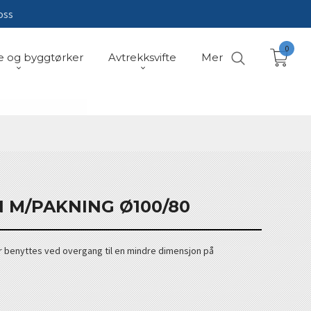
oss
0
e og byggtørker
Avtrekksvifte
Mer
 M/PAKNING Ø100/80
 benyttes ved overgang til en mindre dimensjon på