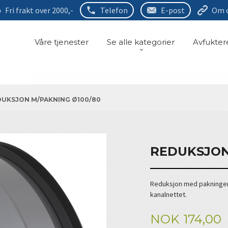
Fri frakt over 2000,-
Telefon
E-post
Om 
Våre tjenester
Se alle kategorier
Avfukter
DUKSJON M/PAKNING Ø100/80
REDUKSJON
Reduksjon med pakninger
kanalnettet.
Pris
NOK
174,00