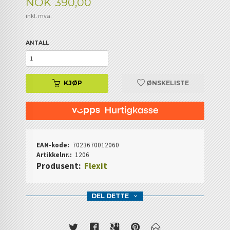
Pris
NOK
390,00
inkl. mva.
ANTALL
KJØP
ØNSKELISTE
EAN-kode:
7023670012060
Artikkelnr.:
1206
Produsent:
Flexit
DEL DETTE