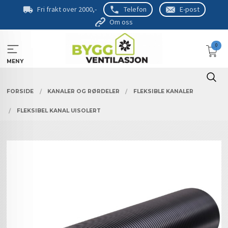
Gå
Fri frakt over 2000,-
Telefon
E-post
til
Om oss
innholdet
0
MENY
FORSIDE
KANALER OG RØRDELER
FLEKSIBLE KANALER
FLEKSIBEL KANAL UISOLERT