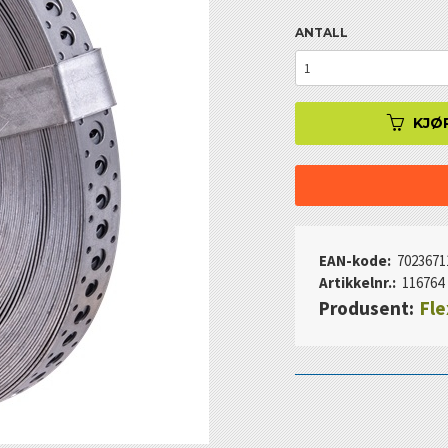
ANTALL
KJØ
EAN-kode:
7023671
Artikkelnr.:
116764
Produsent:
Fle