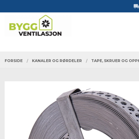
Gå
Lukk
til
innholdet
PRODUKTER
FORSIDE
KANALER OG RØRDELER
TAPE, SKRUER OG OP