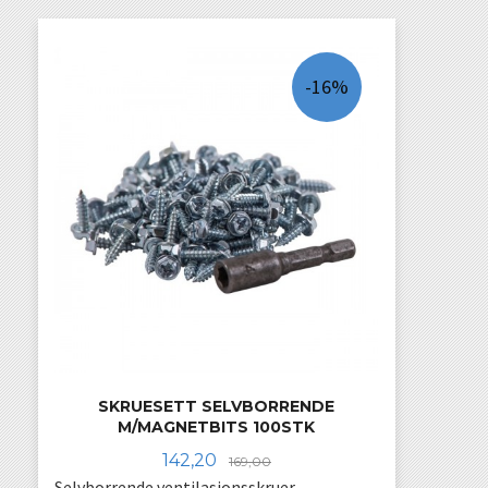
-16%
SKRUESETT SELVBORRENDE
M/MAGNETBITS 100STK
Tilbud
Rabatt
142,20
169,00
Selvborrende ventilasjonsskruer