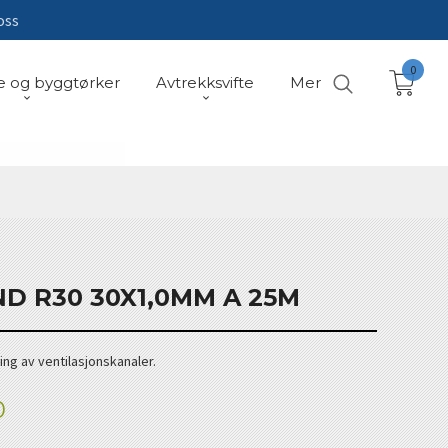
oss
0
e og byggtørker
Avtrekksvifte
Mer
D R30 30X1,0MM A 25M
ing av ventilasjonskanaler.
0