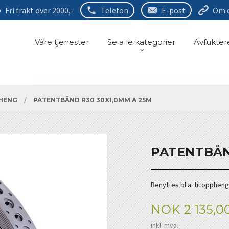
Fri frakt over 2000,-
Telefon
E-post
Om 
Våre tjenester
Se alle kategorier
Avfukter
PHENG
PATENTBÅND R30 30X1,0MM A 25M
PATENTBÅN
Benyttes bl.a. til oppheng
Pris
NOK
2 135,0
inkl. mva.