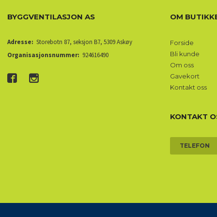
BYGGVENTILASJON AS
OM BUTIKK
Adresse:
Storebotn 87, seksjon B7, 5309 Askøy
Forside
Bli kunde
Organisasjonsnummer:
924616490
Om oss
Gavekort
Kontakt oss
KONTAKT O
TELEFON