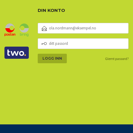
DIN KONTO
E-
POSTADRESSE
DITT
PASSORD
Glemt passord?