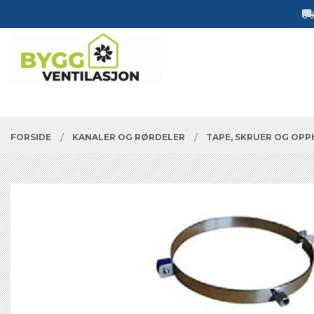
Gå
Lukk
til
innholdet
PRODUKTER
FORSIDE
KANALER OG RØRDELER
TAPE, SKRUER OG OP