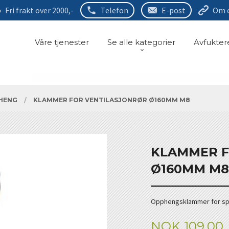
Fri frakt over 2000,-
Telefon
E-post
Om 
Våre tjenester
Se alle kategorier
Avfukter
PHENG
KLAMMER FOR VENTILASJONRØR Ø160MM M8
KLAMMER F
Ø160MM M8
Opphengsklammer for spi
Pris
NOK
109,00