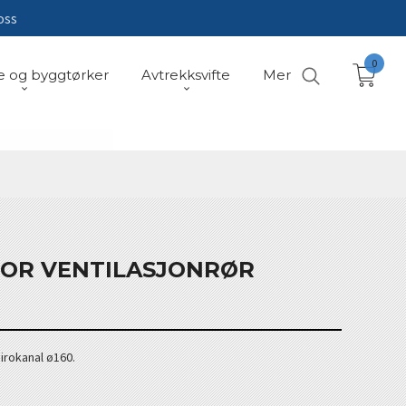
oss
0
e og byggtørker
Avtrekksvifte
Mer
OR VENTILASJONRØR
rokanal ø160.