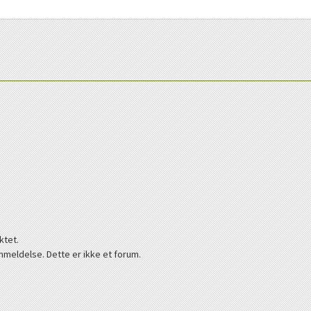
ktet.
nmeldelse. Dette er ikke et forum.