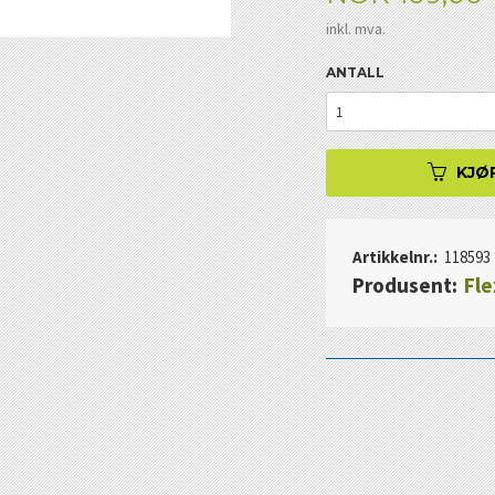
inkl. mva.
ANTALL
KJØ
Artikkelnr.:
118593
Produsent:
Fle