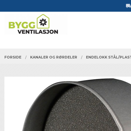
Gå
Lukk
til
innholdet
PRODUKTER
FORSIDE
KANALER OG RØRDELER
ENDELOKK STÅL/PLAS