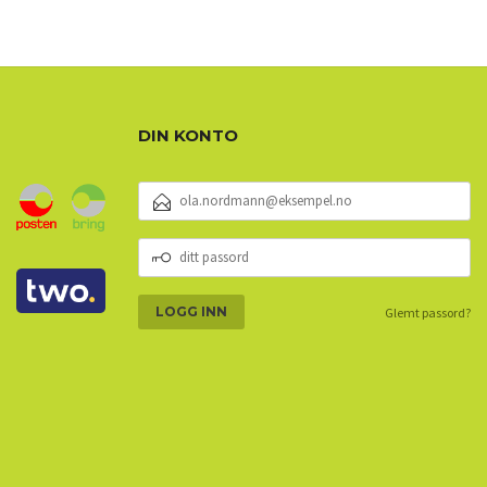
DIN KONTO
E-
POSTADRESSE
DITT
PASSORD
Glemt passord?