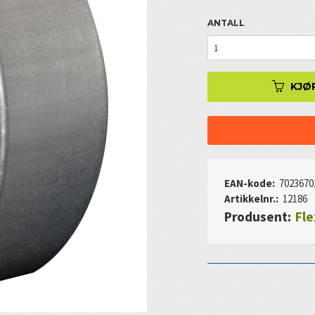
ANTALL
KJØ
EAN-kode:
7023670
Artikkelnr.:
12186
Produsent:
Fle