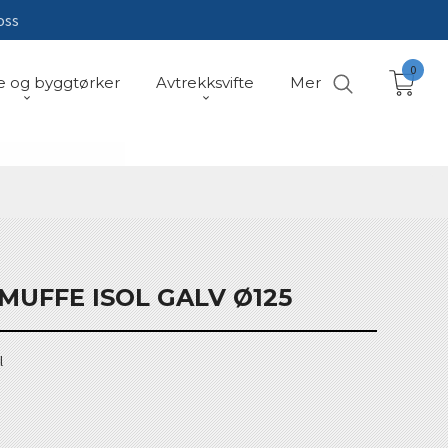
oss
0
e og byggtørker
Avtrekksvifte
Mer
MUFFE ISOL GALV Ø125
l