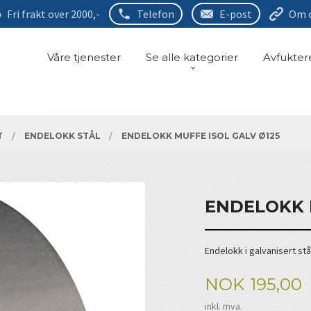
Fri frakt over 2000,-
Telefon
E-post
Om 
Våre tjenester
Se alle kategorier
Avfukter
T
ENDELOKK STÅL
ENDELOKK MUFFE ISOL GALV Ø125
ENDELOKK 
Endelokk i galvanisert stå
Pris
NOK
195,00
inkl. mva.