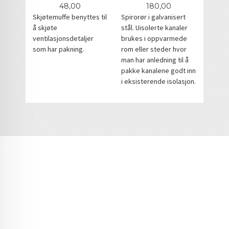
Pris
Pris
48,00
180,00
Skjøtemuffe benyttes til
Spirorør i galvanisert
å skjøte
stål. Uisolerte kanaler
ventilasjonsdetaljer
brukes i oppvarmede
som har pakning.
rom eller steder hvor
man har anledning til å
pakke kanalene godt inn
i eksisterende isolasjon.