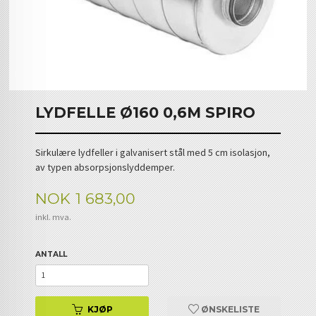
LYDFELLE Ø160 0,6M SPIRO
Sirkulære lydfeller i galvanisert stål med 5 cm isolasjon,
av typen absorpsjonslyddemper.
Pris
NOK
1 683,00
inkl. mva.
ANTALL
KJØP
ØNSKELISTE