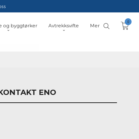
oss
0
e og byggtørker
Avtrekksvifte
Mer
KONTAKT ENO