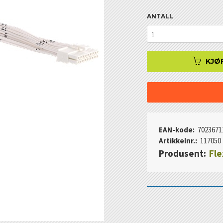
ANTALL
KJØ
EAN-kode:
7023671
Artikkelnr.:
117050
Produsent:
Fle