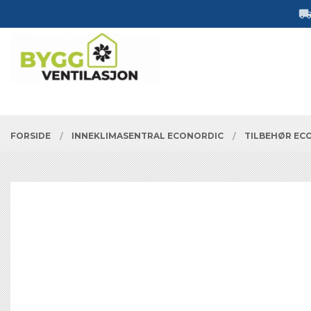
Gå
Lukk
til
innholdet
PRODUKTER
FORSIDE
INNEKLIMASENTRAL ECONORDIC
TILBEHØR EC