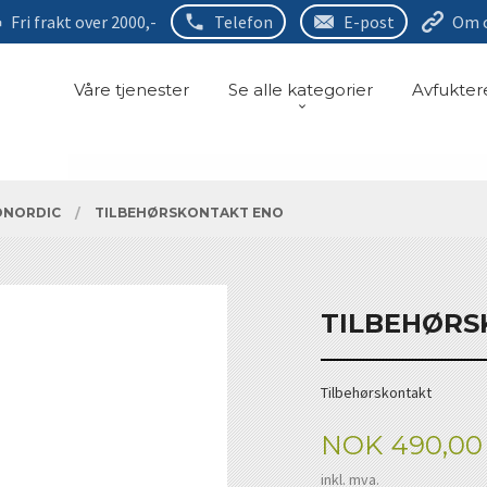
Fri frakt over 2000,-
Telefon
E-post
Om 
Våre tjenester
Se alle kategorier
Avfukter
ONORDIC
TILBEHØRSKONTAKT ENO
TILBEHØRS
Tilbehørskontakt
Pris
NOK
490,00
inkl. mva.