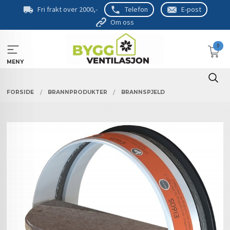
Gå
Fri frakt over 2000,-
Telefon
E-post
til
Om oss
innholdet
0
MENY
FORSIDE
BRANNPRODUKTER
BRANNSPJELD