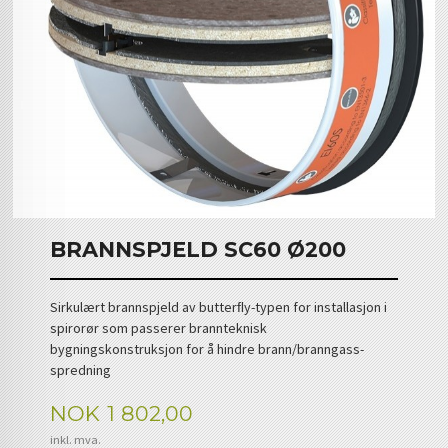
BRANNSPJELD SC60 Ø200
Sirkulært brannspjeld av butterﬂy-typen for installasjon i
spirorør som passerer brannteknisk
bygningskonstruksjon for å hindre brann/branngass-
spredning
Pris
NOK
1 802,00
inkl. mva.