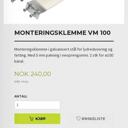
MONTERINGSKLEMME VM 100
Monteringsklemme i galvanisert stål for lydredusering og
tetting. Med 5 mm pakning i neoprengummi. 2 stk for ø100
kanal.
Pris
NOK
240,00
inkl. mva.
ANTALL
KJØP
ØNSKELISTE