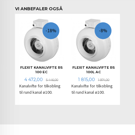
VI ANBEFALER OGSÅ
-18%
-8%
FLEXIT KANALVIFTE RS
FLEXIT KANALVIFTE RS
100 EC
100L AC
Tilbud
Rabatt
Tilbud
Rabatt
4 472,00
1 815,00
5 446,00
1 974,00
Kanalvifte for tilkobling
Kanalvifte for tilkobling
til rund kanal ø100.
til rund kanal ø100.