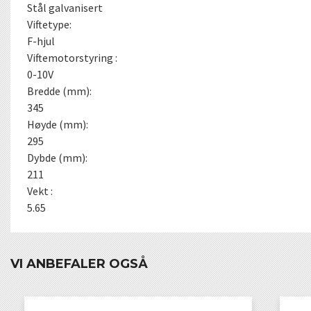
Stål galvanisert
Viftetype:
F-hjul
Viftemotorstyring :
0-10V
Bredde (mm):
345
Høyde (mm):
295
Dybde (mm):
211
Vekt :
5.65
VI ANBEFALER OGSÅ