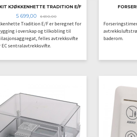
XIT KJØKKENHETTE TRADITION E/F
FORSER
Tilbud
Rabatt
5 699,00
6 690,00
kenhette Tradition E/F er beregnet for
Forseringstimer 
ygging i overskap og tilkobling til
avtrekksluftstrø
ilasjonsaggregat, felles avtrekksvifte
baderom.
r EC sentralavtrekksvifte.
KJØP