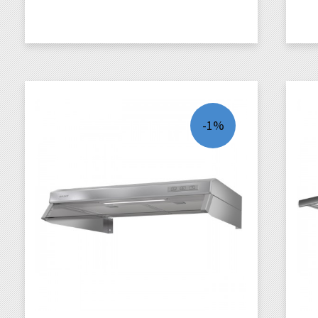
KJØP
-1%