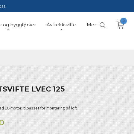
oss
0
e og byggtørker
Avtrekksvifte
Mer
TSVIFTE LVEC 125
 EC-motor, tilpasset for montering på loft.
00