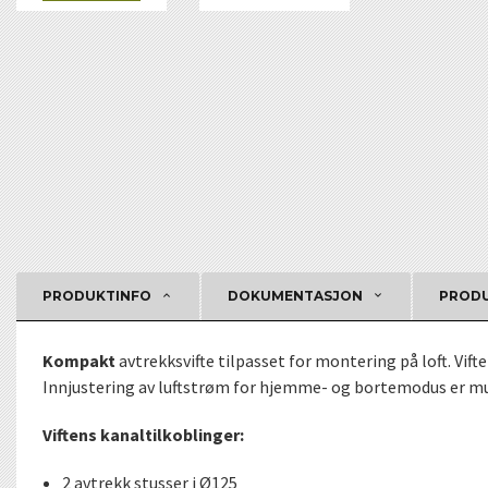
PRODUKTINFO
DOKUMENTASJON
PRODU
Kompakt
avtrekksvifte tilpasset for montering på loft. Vif
Innjustering av luftstrøm for hjemme- og bortemodus er muli
Viftens kanaltilkoblinger:
2 avtrekk stusser i Ø125