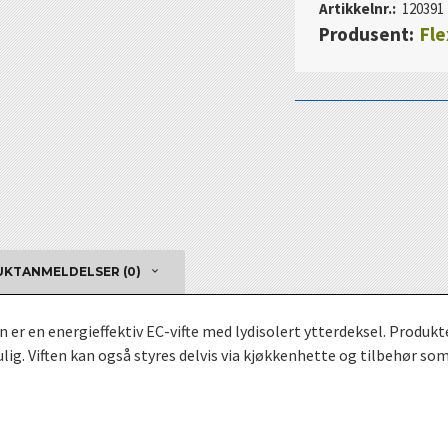
Artikkelnr.:
120391
Produsent:
Fle
KTANMELDELSER (0)
ten er en energieffektiv EC-vifte med lydisolert ytterdeksel. Produ
g. Viften kan også styres delvis via kjøkkenhette og tilbehør som 