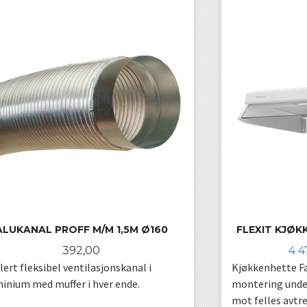
ALUKANAL PROFF M/M 1,5M Ø160
FLEXIT KJØK
Pris
Til
392,00
4 4
lert fleksibel ventilasjonskanal i
Kjøkkenhette Fa
inium med muffer i hver ende.
montering under
mot felles avtrek