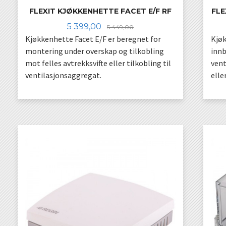
FLEXIT KJØKKENHETTE FACET E/F RF
FLE
Tilbud
Rabatt
5 399,00
5 449,00
Kjøkkenhette Facet E/F er beregnet for
Kjøk
montering under overskap og tilkobling
innb
mot felles avtrekksvifte eller tilkobling til
vent
ventilasjonsaggregat.
elle
KJØP