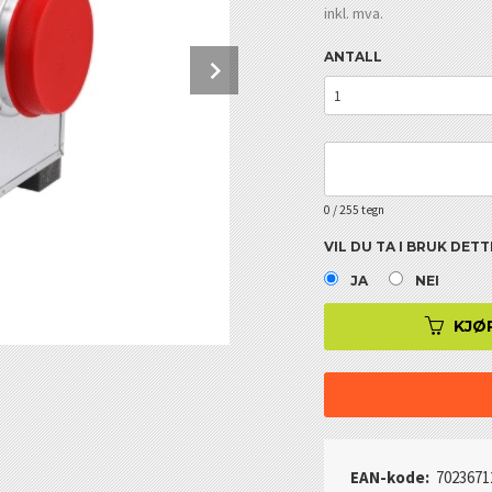
Rabatt
inkl. mva.
Next
ANTALL
0
/ 255 tegn
VIL DU TA I BRUK DET
JA
NEI
KJØ
EAN-kode:
7023671