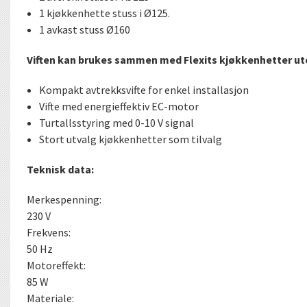
1 kjøkkenhette stuss i Ø125.
1 avkast stuss Ø160
Viften kan brukes sammen med Flexits kjøkkenhetter ut
Kompakt avtrekksvifte for enkel installasjon
Vifte med energieffektiv EC-motor
Turtallsstyring med 0-10 V signal
Stort utvalg kjøkkenhetter som tilvalg
Teknisk data:
Merkespenning:
230 V
Frekvens:
50 Hz
Motoreffekt:
85 W
Materiale: