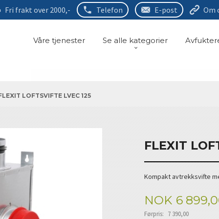
Fri frakt over 2000,-
Telefon
E-post
Om 
Våre tjenester
Se alle kategorier
Avfukter
FLEXIT LOFTSVIFTE LVEC 125
FLEXIT LOF
Kompakt avtrekksvifte med
Tilbud
NOK
6 899,
Førpris:
7 390,00