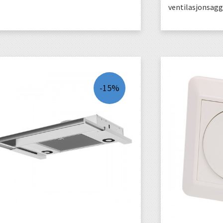
ventilasjonsagg
KJØP
-15%