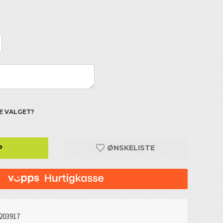
TE VALGET?
P
ØNSKELISTE
203917