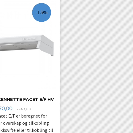
-15%
KENHETTE FACET E/F HV
bud
Rabatt
70,00
5 249,00
cet E/F er beregnet for
 overskap og tilkobling
ksvifte eller tilkobling til