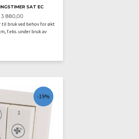
INGSTIMER SAT EC
Pris
3 880,00
til bruk ved behov for økt
m, f.eks. under bruk av
KJØP
-19%