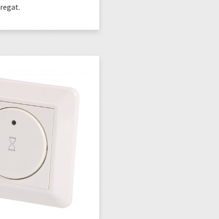
regat.
KJØP