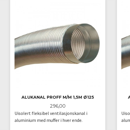
ALUKANAL PROFF M/M 1,5M Ø125
Pris
296,00
Uisolert fleksibel ventilasjonskanal i
Uiso
aluminium med muffer i hver ende.
alum