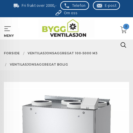
Gå
Fri frakt over 2000,-
Telefon
E-post
til
Om oss
innholdet
0
MENY
FORSIDE
VENTILASJONSAGGREGAT 100-5000 M3
VENTILASJONSAGGREGAT BOLIG