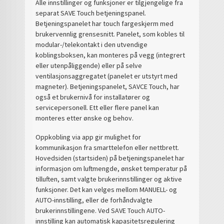
Alle innstillinger og funksjoner er tilgjengelige fra
separat SAVE Touch betjeningspanel.
Betjeningspanelet har touch fargeskjerm med
brukervennlig grensesnitt. Panelet, som kobles til
modular-/telekontakt i den utvendige
koblingsboksen, kan monteres på vegg (integrert
eller utenpåliggende) eller på selve
ventilasjonsaggregatet (panelet er utstyrt med
magneter). Betjeningspanelet, SAVCE Touch, har
også et brukernivå for installatører og
servicepersonell. Ett eller flere panel kan
monteres etter ønske og behov.
Oppkobling via app gir mulighet for
kommunikasjon fra smarttelefon eller nettbrett.
Hovedsiden (startsiden) på betjeningspanelet har
informasjon om luftmengde, ønsket temperatur på
tilluften, samt valgte brukerinnstillinger og aktive
funksjoner. Det kan velges mellom MANUELL- og
AUTO-innstilling, eller de forhåndvalgte
brukerinnstillingene. Ved SAVE Touch AUTO-
innstilling kan automatisk kapasitetsregulering