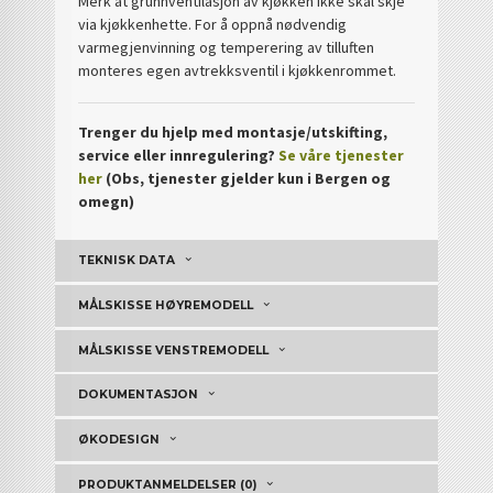
Merk at grunnventilasjon av kjøkken ikke skal skje
via kjøkkenhette. For å oppnå nødvendig
varmegjenvinning og temperering av tilluften
monteres egen avtrekksventil i kjøkkenrommet.
Trenger du hjelp med montasje/utskifting,
service eller innregulering?
Se våre tjenester
her
(Obs, tjenester gjelder kun i Bergen og
omegn)
TEKNISK DATA
MÅLSKISSE HØYREMODELL
MÅLSKISSE VENSTREMODELL
DOKUMENTASJON
ØKODESIGN
PRODUKTANMELDELSER (0)