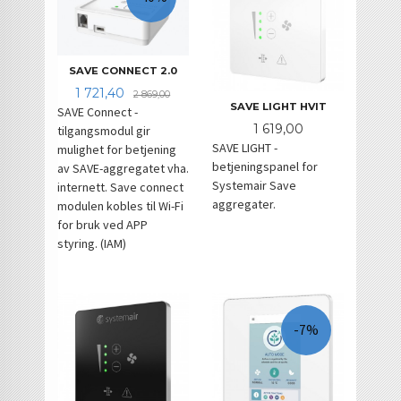
SAVE CONNECT 2.0
Tilbud
Rabatt
1 721,40
2 869,00
SAVE LIGHT HVIT
SAVE Connect -
Pris
1 619,00
tilgangsmodul gir
SAVE LIGHT -
mulighet for betjening
betjeningspanel for
av SAVE-aggregatet vha.
Systemair Save
internett. Save connect
aggregater.
modulen kobles til Wi-Fi
for bruk ved APP
styring. (IAM)
-7%