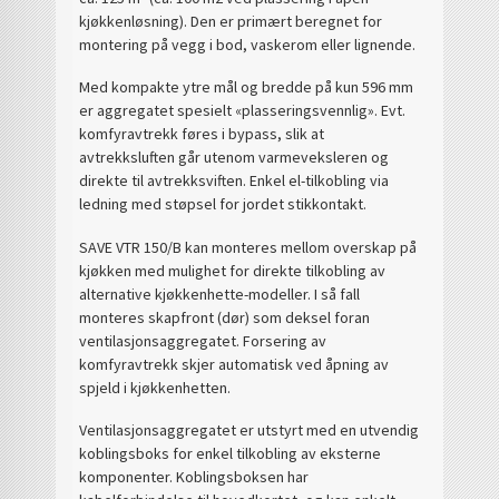
kjøkkenløsning). Den er primært beregnet for
montering på vegg i bod, vaskerom eller lignende.
Med kompakte ytre mål og bredde på kun 596 mm
er aggregatet spesielt «plasseringsvennlig». Evt.
komfyravtrekk føres i bypass, slik at
avtrekksluften går utenom varmeveksleren og
direkte til avtrekksviften. Enkel el-tilkobling via
ledning med støpsel for jordet stikkontakt.
SAVE VTR 150/B kan monteres mellom overskap på
kjøkken med mulighet for direkte tilkobling av
alternative kjøkkenhette-modeller. I så fall
monteres skapfront (dør) som deksel foran
ventilasjonsaggregatet. Forsering av
komfyravtrekk skjer automatisk ved åpning av
spjeld i kjøkkenhetten.
Ventilasjonsaggregatet er utstyrt med en utvendig
koblingsboks for enkel tilkobling av eksterne
komponenter. Koblingsboksen har