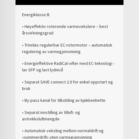
Energiklasse B.
• Høyeffektiv roterende varmevekslere – best
årsvirkningsgrad
• Trinnløs regulerbar EC-rotormotor – automatisk
regulering av varmegjenvinning
• Energieffektive RadiCal-vifter med EC-teknologi -
lav SFP og lavt lydnivå
• Separat SAVE connect 2.0 for enkel oppstart og
bruk
• By-pass kanal for tilkobling av kjøkkenhette
• Separat innstilling av tilluft- og
avtrekksluftmengde
• Automatisk veksling mellom normaldrift og
«sommerdrift» uten varmegjenvinning