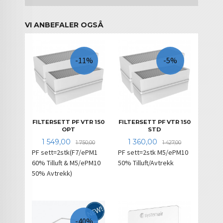
VI ANBEFALER OGSÅ
-11%
-5%
FILTERSETT PF VTR 150
FILTERSETT PF VTR 150
OPT
STD
Tilbud
Rabatt
Tilbud
Rabatt
1 549,00
1 360,00
1 750,00
1 427,00
PF sett=2stk(F7/ePM1
PF sett=2stk M5/ePM10
60% Tilluft & M5/ePM10
50% Tilluft/Avtrekk
50% Avtrekk)
-40%