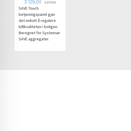
Tilbud
Rabatt
3 129,00
3 277,00
SAVE Touch
betjeningspanel gjør
det enkelt å regulere
luftkvaliteten i boligen.
Beregnet for Systemair
SAVE aggregater.