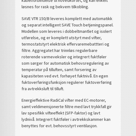
kabelforbindelse til hovedkortet, og kan enkelt
løsnes for rask og bekvem tilkobling.
SAVE VTR 150/B leveres komplett med automatikk
og separat intelligent SAVE Touch betjeningspanel.
Modellen som leveres i dobbeltmantlet og isolert
utførelse, og er komplett utstyrt med vifter,
termostatstyrt elektrisk effervaremebattteri og
filtre. Aggregatet har trinnløs regulerbare
roterende varmeveksler og integrert fuktføler
som sørger for automatisk behovsregulering av
temperatur på tilluften, samt forsering av
kapasiteten ved evt. forhøyet fuktnivå. En egen
fuktoverføringsfunksjon regulerer fuktoverføring
fra avtrekksluft til tilluft.
Energieffektive RadiCal vifter med EC-motorer,
samt veldimensjonerte filtre med lavt trykkfall gir
lav spesifikk vifteeffekt (SFP-faktor) og lavt
lydnivå. Integrert fuktføler i avtrekkskammer kan
benyttes for evt. behovsstyrt ventilasjon.