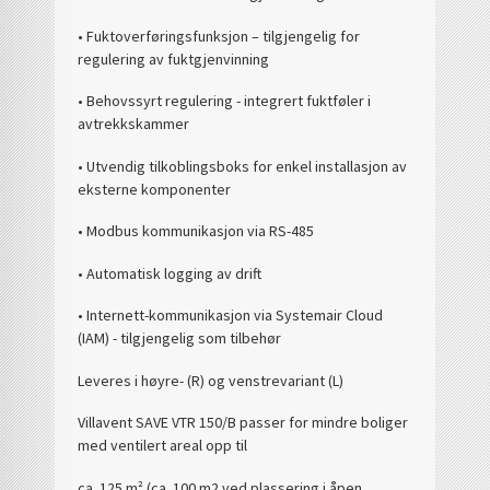
• Fuktoverføringsfunksjon – tilgjengelig for
regulering av fuktgjenvinning
• Behovssyrt regulering - integrert fuktføler i
avtrekkskammer
• Utvendig tilkoblingsboks for enkel installasjon av
eksterne komponenter
• Modbus kommunikasjon via RS-485
• Automatisk logging av drift
• Internett-kommunikasjon via Systemair Cloud
(IAM) - tilgjengelig som tilbehør
Leveres i høyre- (R) og venstrevariant (L)
Villavent SAVE VTR 150/B passer for mindre boliger
med ventilert areal opp til
ca. 125 m² (ca. 100 m2 ved plassering i åpen