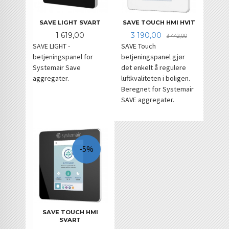
SAVE LIGHT SVART
SAVE TOUCH HMI HVIT
Pris
Tilbud
Rabatt
1 619,00
3 190,00
3 442,00
SAVE LIGHT -
SAVE Touch
betjeningspanel for
betjeningspanel gjør
Systemair Save
det enkelt å regulere
aggregater.
luftkvaliteten i boligen.
Beregnet for Systemair
SAVE aggregater.
-5%
SAVE TOUCH HMI
SVART