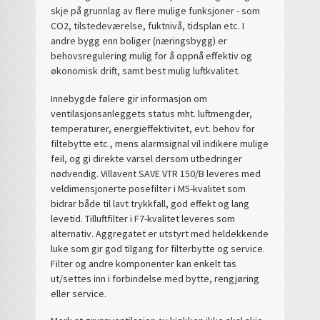
skje på grunnlag av flere mulige funksjoner - som
CO2, tilstedeværelse, fuktnivå, tidsplan etc. I
andre bygg enn boliger (næringsbygg) er
behovsregulering mulig for å oppnå effektiv og
økonomisk drift, samt best mulig luftkvalitet.
Innebygde følere gir informasjon om
ventilasjonsanleggets status mht. luftmengder,
temperaturer, energieffektivitet, evt. behov for
filtebytte etc., mens alarmsignal vil indikere mulige
feil, og gi direkte varsel dersom utbedringer
nødvendig. Villavent SAVE VTR 150/B leveres med
veldimensjonerte posefilter i M5-kvalitet som
bidrar både til lavt trykkfall, god effekt og lang
levetid. Tilluftfilter i F7-kvalitet leveres som
alternativ. Aggregatet er utstyrt med heldekkende
luke som gir god tilgang for filterbytte og service.
Filter og andre komponenter kan enkelt tas
ut/settes inn i forbindelse med bytte, rengjøring
eller service.