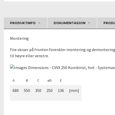
PRODUKTINFO
DOKUMENTASJON
PRODU
Montering
Fire skruer på fronten forenkler montering og demontering
til høyre eller venstre.
A
B
C
øD
E
680
550
350
250
136
[mm]