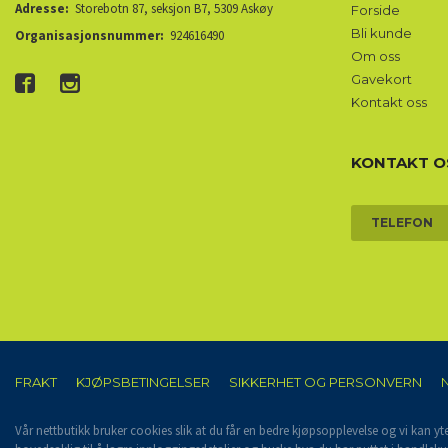
Adresse:
Storebotn 87, seksjon B7, 5309 Askøy
Forside
Bli kunde
Organisasjonsnummer:
924616490
Om oss
Gavekort
Kontakt oss
KONTAKT O
TELEFON
FRAKT
KJØPSBETINGELSER
SIKKERHET OG PERSONVERN
Vår nettbutikk bruker cookies slik at du får en bedre kjøpsopplevelse og vi kan yt