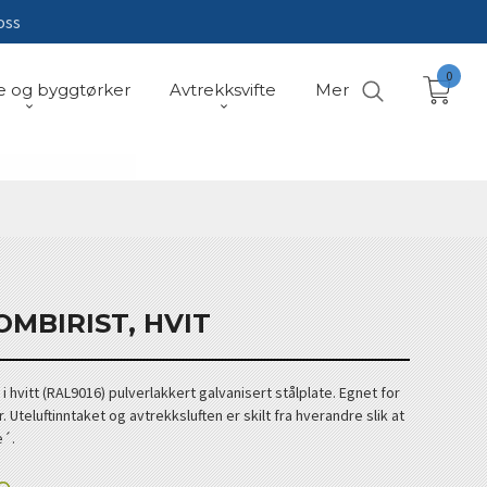
oss
0
e og byggtørker
Avtrekksvifte
Mer
OMBIRIST, HVIT
 hvitt (RAL9016) pulverlakkert galvanisert stålplate. Egnet for
Uteluftinntaket og avtrekksluften er skilt fra hverandre slik at
e´.