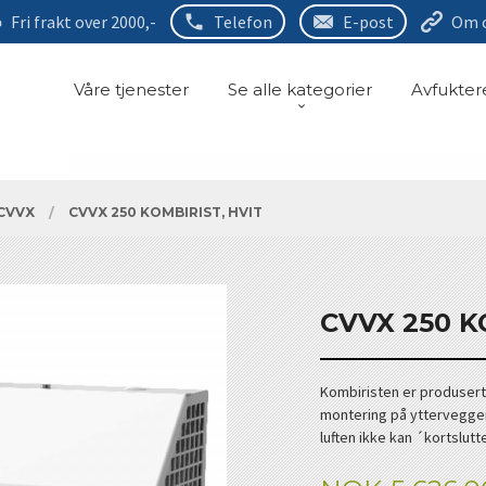
Fri frakt over 2000,-
Telefon
E-post
Om 
Våre tjenester
Se alle kategorier
Avfukter
CVVX
CVVX 250 KOMBIRIST, HVIT
CVVX 250 K
Kombiristen er produsert i
montering på yttervegger. 
luften ikke kan ´kortslutt