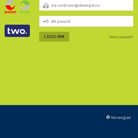
E-
POSTADRESSE
DITT
PASSORD
Glemt passord?
Norwegian