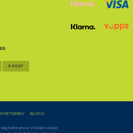
SS
E-POST
NYHETSBREV
BLOGG
e deg bedre service. Vi bruker cookies