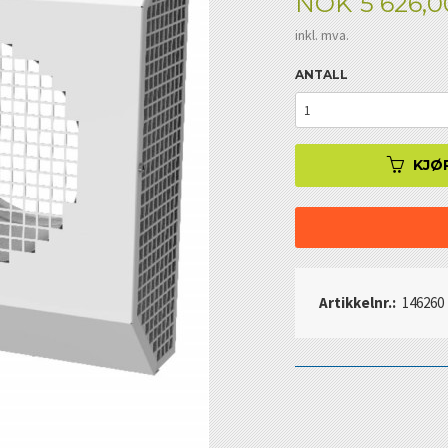
Pris
NOK
5 626,0
inkl. mva.
ANTALL
KJØ
Artikkelnr.:
146260