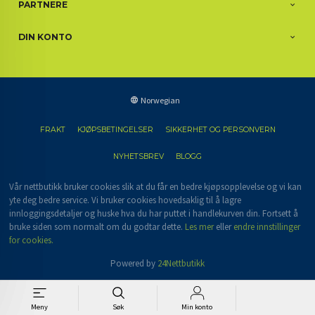
PARTNERE
DIN KONTO
Norwegian
FRAKT
KJØPSBETINGELSER
SIKKERHET OG PERSONVERN
NYHETSBREV
BLOGG
Vår nettbutikk bruker cookies slik at du får en bedre kjøpsopplevelse og vi kan
yte deg bedre service. Vi bruker cookies hovedsaklig til å lagre
innloggingsdetaljer og huske hva du har puttet i handlekurven din. Fortsett å
bruke siden som normalt om du godtar dette.
Les mer
eller
endre innstillinger
for cookies.
Powered by
24Nettbutikk
Meny
Søk
Min konto