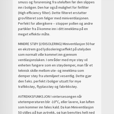
smuss og forurensing fra uteluften før den slippes
inn i boligen. Den har også mulighet for finfilter
(High efficiency filter). Dette filteret erstatter
grovfilteret som følger med miniventilasjonen.
Perfekt for allergikere – stopper pollen og andre
partikler fra å komme inn i ditt inneklima på en
meget effektiv måte.
MINDRE STØY (LYDISOLERING) Miniventilasjon 50 har
en ekstrem god lydisoleringseffekt på utelyden
som normalt ville kommet inn gjennom
ventilasjonsluken. I områder med mye støy vil
enheten fungere som en støydemper, man får et
teknisk skille mellom ute- og inneklima som
demper støy fra utemiljøet vesentlig. Dette gjør
den f.eks. perfekt i boliger utsatt for mye
trafikkstøy, flyplasstøy og fabrikkstøy.
AVTREKKSFUNKSJON I vintersesongen når
utetemperaturen blir -10°C, eller lavere, kan luften
som kommer inn føles kald. Da kan Miniventilasjon
50 stilles på kun avtrekk, og kan benyttes helt ned