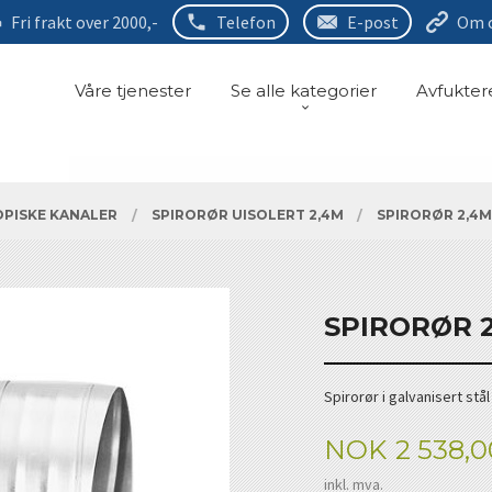
Fri frakt over 2000,-
Telefon
E-post
Om 
Våre tjenester
Se alle kategorier
Avfukter
OPISKE KANALER
SPIRORØR UISOLERT 2,4M
SPIRORØR 2,4
SPIRORØR 
Spirorør i galvanisert st
Pris
NOK
2 538,0
inkl. mva.