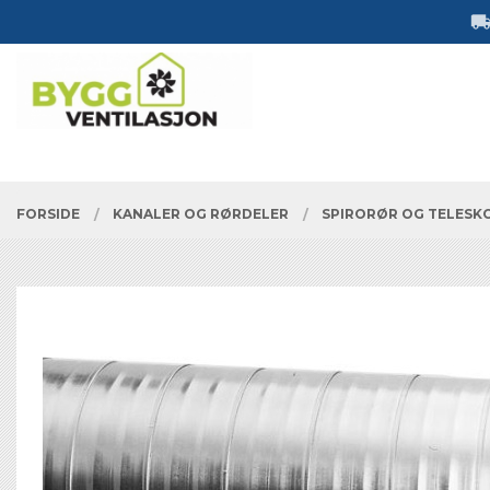
Gå
Lukk
til
innholdet
PRODUKTER
FORSIDE
KANALER OG RØRDELER
SPIRORØR OG TELESK