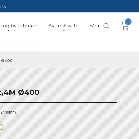
oss
0
e og byggtørker
Avtrekksvifte
Mer
M Ø400
2,4M Ø400
ål 2400mm.
0