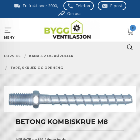
Gå
Fri frakt over 2000,-
Telefon
E-post
til
Om oss
innholdet
0
MENY
FORSIDE
KANALER OG RØRDELER
TAPE, SKRUER OG OPPHENG
BETONG KOMBISKRUE M8
Mål 6x75 og M8-16mm hode.