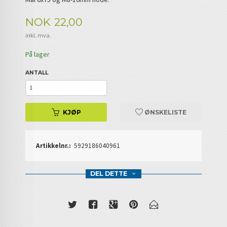
Pris
NOK
22,00
inkl. mva.
På lager
ANTALL
KJØP
ØNSKELISTE
Artikkelnr.:
5929186040961
DEL DETTE