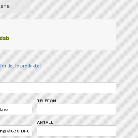
ISTE
ndab
 for dette produktet:
TELEFON
ANTALL