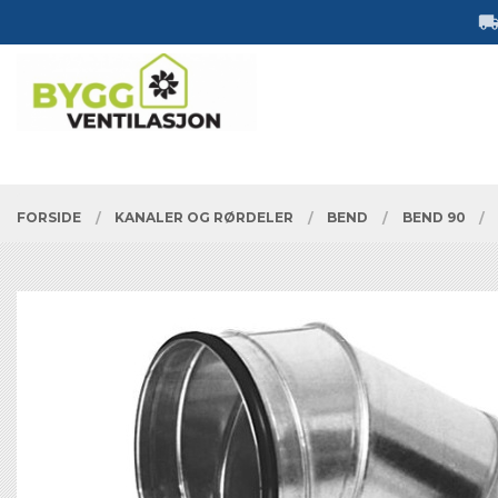
Gå
Lukk
til
innholdet
PRODUKTER
FORSIDE
KANALER OG RØRDELER
BEND
BEND 90