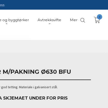
oss
0
e og byggtørker
Avtrekksvifte
Mer
R M/PAKNING Ø630 BFU
od tetting. Materiale i galvanisert stål.
A SKJEMAET UNDER FOR PRIS