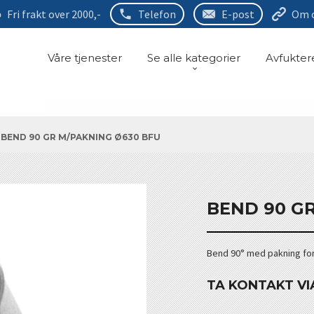
Fri frakt over 2000,-
Telefon
E-post
Om 
Våre tjenester
Se alle kategorier
Avfukter
BEND 90 GR M/PAKNING Ø630 BFU
BEND 90 G
Bend 90° med pakning for g
TA KONTAKT VI