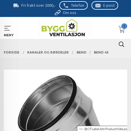
Gå
Fri frakt over 2000,-
Telefon
E-post
til
Om oss
innholdet
0
MENY
FORSIDE
KANALER OG RØRDELER
BEND
BEND 45