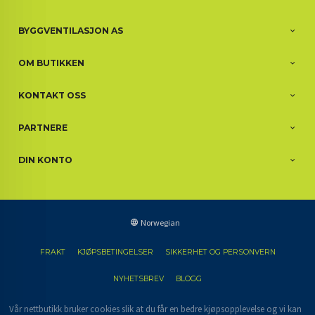
BYGGVENTILASJON AS
OM BUTIKKEN
KONTAKT OSS
PARTNERE
DIN KONTO
Norwegian
FRAKT
KJØPSBETINGELSER
SIKKERHET OG PERSONVERN
NYHETSBREV
BLOGG
Vår nettbutikk bruker cookies slik at du får en bedre kjøpsopplevelse og vi kan