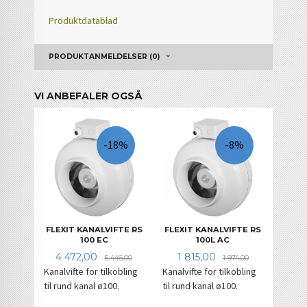
Produktdatablad
PRODUKTANMELDELSER (0)
VI ANBEFALER OGSÅ
-18%
-8%
FLEXIT KANALVIFTE RS
FLEXIT KANALVIFTE RS
100 EC
100L AC
Tilbud
Rabatt
Tilbud
Rabatt
4 472,00
1 815,00
5 446,00
1 974,00
Kanalvifte for tilkobling
Kanalvifte for tilkobling
til rund kanal ø100.
til rund kanal ø100.