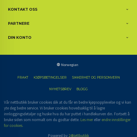
KONTAKT OSS
PARTNERE
DIN KONTO
Norwegian
FRAKT
KJØPSBETINGELSER
SIKKERHET OG PERSONVERN
NYHETSBREV
BLOGG
Vår nettbutikk bruker cookies slik at du får en bedre kjøpsopplevelse og vi kan
yte deg bedre service. Vi bruker cookies hovedsaklig til å lagre
innloggingsdetaljer og huske hva du har puttet i handlekurven din. Fortsett å
bruke siden som normalt om du godtar dette.
Les mer
eller
endre innstillinger
for cookies.
Powered by
24Nettbutikk