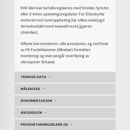
KVK Slim kan turtallsreguleres med trinnløs tyristor
eller 5-trinns spenningsregulator. For å beskytte
motoren mot overoppheting har viften innebygd
termokontakt med manuell reset,(gjøres
strømløs).
Viftene kan monteres i alle posisjoner, og ved bruk
av FK Festeklammer (tilbehør) forenkles
montering og man unngår overføring av
vibrasjoner til kanal.
TEKNISK DATA
MÅLSKISSE
DOKUMENTASJON
ØKODESIGN
PRODUKTANMELDELSER (0)