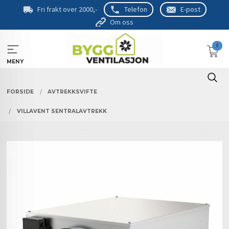
Gå
Fri frakt over 2000,-
Telefon
E-post
til
Om oss
innholdet
0
MENY
FORSIDE
AVTREKKSVIFTE
VILLAVENT SENTRALAVTREKK