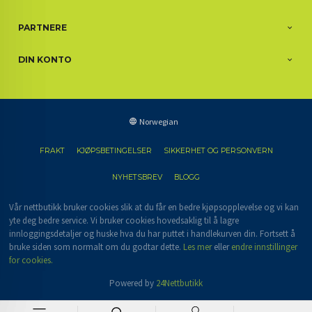
PARTNERE
DIN KONTO
Norwegian
FRAKT
KJØPSBETINGELSER
SIKKERHET OG PERSONVERN
NYHETSBREV
BLOGG
Vår nettbutikk bruker cookies slik at du får en bedre kjøpsopplevelse og vi kan
yte deg bedre service. Vi bruker cookies hovedsaklig til å lagre
innloggingsdetaljer og huske hva du har puttet i handlekurven din. Fortsett å
bruke siden som normalt om du godtar dette.
Les mer
eller
endre innstillinger
for cookies.
Powered by
24Nettbutikk